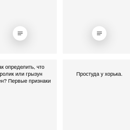
ак определить, что
кролик или грызун
Простуда у хорька.
ен? Первые признаки
заболевания.