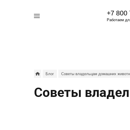
+7 800
Например,
Работаем для
гамавит
Найти
везде
Блог
Советы владельцам домашних живот
Советы владел