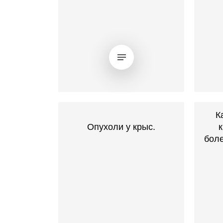
К
Опухоли у крыс.
бол