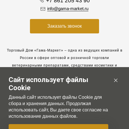
+7 861 205 43 90
info@gama-market.ru
Заказать звонок
Торговый Дом «Гама-Маркет» – одна из ведущих компаний в
России в сфере оптовой и розничной торговли
ветеринарными препаратами, средствами косметики и
гигиены для животных.
Сайт использует файлы
Мы работаем с 2005 года. Мы приглашаем к сотрудничеству
Cookie
новых клиентов и всегда рассчитываем на взаимовыгодные,
долгосрочные партнерские отношения.
Данный сайт использует файлы Cookie для
сбора и хранения данных. Продолжая
использовать сайт, Вы даете свое согласие на
использование данных файлов.
© 2007-2026 Gama-market LTD