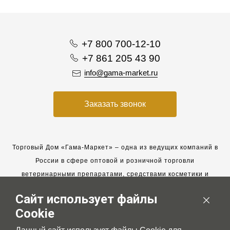
+7 800 700-12-10
+7 861 205 43 90
info@gama-market.ru
Заказать звонок
Торговый Дом «Гама-Маркет» – одна из ведущих компаний в
России в сфере оптовой и розничной торговли
ветеринарными препаратами, средствами косметики и
гигиены для животных.
Сайт использует файлы
Мы работаем с 2005 года. Мы приглашаем к сотрудничеству
Cookie
новых клиентов и всегда рассчитываем на взаимовыгодные,
долгосрочные партнерские отношения.