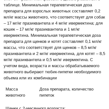
таблице. Минимальная терапевтическая доза
препарата для взрослых животных составляет 0,2
мл/кг массы животного, что соответствует для собак
– 17 мг/кг празиквантела и 4 мг/кг ивермектина; для
кошек – 17 мг/кг празиквантела и 1 мг/кг
ивермектина. Минимальная терапевтическая доза
препарата для щенков и котят составляет 0,1 мл/кг
массы, что соответствует для щенков – 8,5 мг/кг
празиквантела и 2 мг/кг ивермектина, для котят – 8,5
мг/кг празиквантела и 0,5 мг/кг ивермектина. С
учетом вида, возраста и массы обрабатываемого
животного выбирают тюбик-пипетки необходимого
объема или их комбинации
Масса
Доза препарата, количество
животного
пипеток
Щенки с 2-месячного возраста: