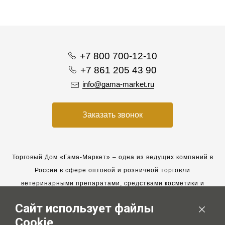
+7 800 700-12-10
+7 861 205 43 90
info@gama-market.ru
Заказать звонок
Торговый Дом «Гама-Маркет» – одна из ведущих компаний в
России в сфере оптовой и розничной торговли
ветеринарными препаратами, средствами косметики и
гигиены для животных.
Сайт использует файлы
Мы работаем с 2005 года. Мы приглашаем к сотрудничеству
Cookie
новых клиентов и всегда рассчитываем на взаимовыгодные,