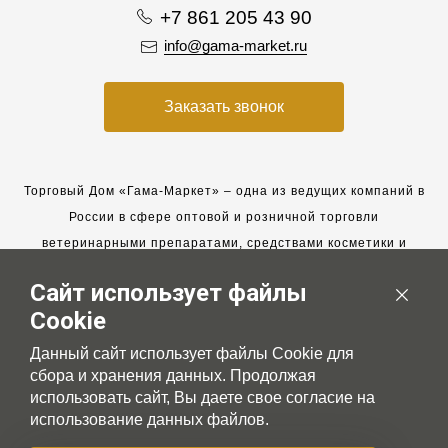
+7 861 205 43 90
info@gama-market.ru
Заказать звонок
Торговый Дом «Гама-Маркет» – одна из ведущих компаний в
России в сфере оптовой и розничной торговли
ветеринарными препаратами, средствами косметики и
гигиены для животных.
Сайт использует файлы
Мы работаем с 2005 года. Мы приглашаем к сотрудничеству
Cookie
новых клиентов и всегда рассчитываем на взаимовыгодные,
долгосрочные партнерские отношения.
Данный сайт использует файлы Cookie для
сбора и хранения данных. Продолжая
использовать сайт, Вы даете свое согласие на
использование данных файлов.