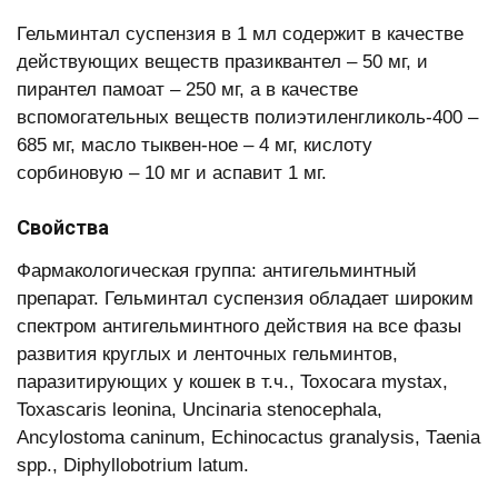
Гельминтал суспензия в 1 мл содержит в качестве
действующих веществ празиквантел – 50 мг, и
пирантел памоат – 250 мг, а в качестве
вспомогательных веществ полиэтиленгликоль-400 –
685 мг, масло тыквен-ное – 4 мг, кислоту
сорбиновую – 10 мг и аспавит 1 мг.
Свойства
Фармакологическая группа: антигельминтный
препарат. Гельминтал суспензия обладает широким
спектром антигельминтного действия на все фазы
развития круглых и ленточных гельминтов,
паразитирующих у кошек в т.ч., Toxocara mystax,
Toxascaris leonina, Uncinaria stenocephala,
Ancylostoma caninum, Echinocactus granalysis, Таenia
spp., Diphyllobotrium latum.