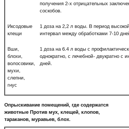
получения 2-х отрицательных заключ
соскобов.
Иксодовые
1 доза на 2,2 л воды. В период высок
клещи
интервал между обработками 7-10 дн
Вши,
1 доза на 6.4 л воды с профилактичес
блохи,
однократно, с лечебной- двукратно с и
волосовики,
дней.
мухи,
слепни,
гнус
Опрыскивание помещений, где содержатся
животные
Против мух, клещей, клопов,
тараканов, муравьев, блох.