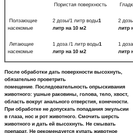
Пористая поверхность
Гладк
Ползающие
2 дозы/1 литр воды
1
2 доз
насекомые
литр на 10 м2
литр 
Летающие
1 доза /1 литр воды
1
1 доза
насекомые
литр на 10 м2
литр 
После обработки дать поверхности высохнуть,
обязательно проветрить
помещение
.
Последовательность опрыскивания
животного: ушные раковины, голова, тело, хвост,
область вокруг анального отверстия, конечности.
При обработке не допускать попадания эмульсии
в глаза, нос и рот животного. Смочить шерсть
животного и дать ей высохнуть. Не смывать
препарат. Не рекомендуется купать животное