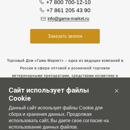
+7 800 700-12-10
+7 861 205 43 90
info@gama-market.ru
Заказать звонок
Торговый Дом «Гама-Маркет» – одна из ведущих компаний в
России в сфере оптовой и розничной торговли
ветеринарными препаратами, средствами косметики и
гигиены для животных.
Сайт использует файлы
Мы работаем с 2005 года. Мы приглашаем к сотрудничеству
Cookie
новых клиентов и всегда рассчитываем на взаимовыгодные,
долгосрочные партнерские отношения.
Данный сайт использует файлы Cookie для
сбора и хранения данных. Продолжая
использовать сайт, Вы даете свое согласие на
использование данных файлов.