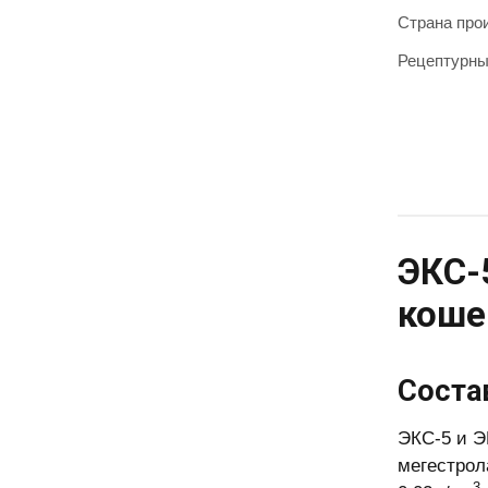
Страна про
Рецептурн
ЭКС-
коше
Соста
ЭКС-5 и Э
мегестрол
3