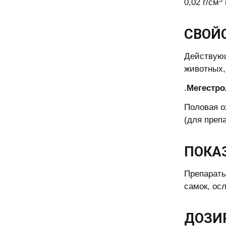
0,02 г/см
СВОЙ
Действующ
животных,
.
Мегестро
Половая о
(для преп
ПОКА
Препараты
самок, ос
ДОЗИ