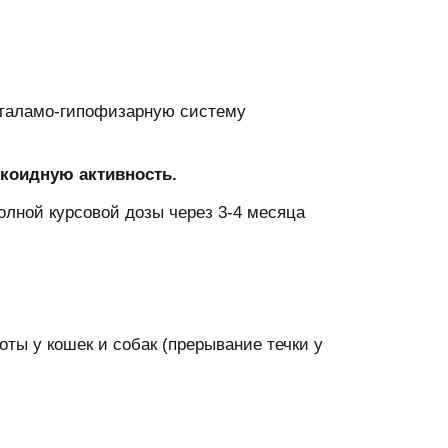
оталамо-гипофизарную систему
икоидную активность.
олной курсовой дозы через 3-4 месяца
ты у кошек и собак (прерывание течки у