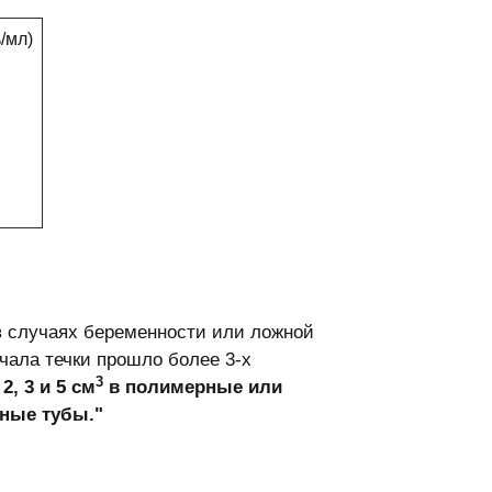
/мл)
в случаях беременности или ложной
чала течки прошло более 3-х
3
, 3 и 5 см
в полимерные или
ные тубы."