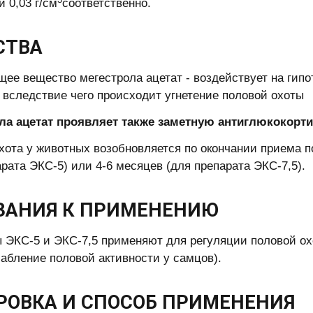
и 0,03 г/см
соответственно.
СТВА
ее вещество мегестрола ацетат - воздействует на гип
 вследствие чего происходит угнетение половой охоты
ла ацетат проявляет также заметную антиглюкокорт
хота у животных возобновляется по окончании приема п
арата ЭКС-5) или 4-6 месяцев (для препарата ЭКС-7,5).
ЗАНИЯ К ПРИМЕНЕНИЮ
 ЭКС-5 и ЭКС-7,5 применяют для регуляции половой охо
лабление половой активности у самцов).
РОВКА И СПОСОБ ПРИМЕНЕНИЯ