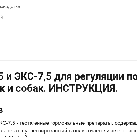
изводства
ый
5 и ЭКС-7,5 для регуляции п
к и собак. ИНСТРУКЦИЯ.
в
КС-7,5 - гестагенные гормональные препараты, содержащ
а ацетат, суспензированный в полиэтиленгликоле, с к
3