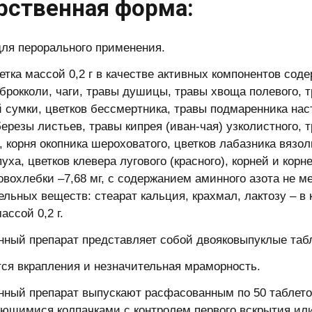
рственная форма:
для перорального применения.
етка массой 0,2 г в качестве активных компонентов соде
 брокколи, чаги, травы душицы, травы хвоща полевого, 
 сумки, цветков бессмертника, травы подмаренника нас
березы листьев, травы кипрея (иван-чая) узколистного, 
, корня окопника шероховатого, цветков лабазника вязо
уха, цветков клевера лугового (красного), корней и кор
овохлебки –7,68 мг, с содержанием аминного азота не мен
ельных веществ: стеарат кальция, крахмал, лактозу – в
ассой 0,2 г.
нный препарат представляет собой двояковыпуклые табле
ся вкрапления и незначительная мраморность.
нный препарат выпускают расфасованным по 50 таблето
ющимися колпачками с контролем первого вскрытия или