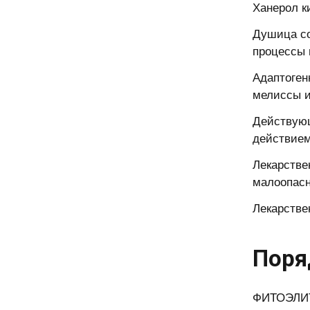
Ханерол к
Душица со
процессы 
Адаптоген
мелиссы и
Действующ
действием
Лекарстве
малоопасн
Лекарстве
Поря
ФИТОЭЛИТ