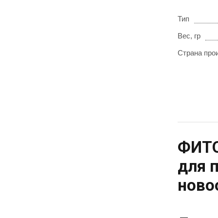
Тип
Вес, гр
Страна про
ФИТО
для 
ново