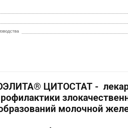
изводства
ЭЛИТА® ЦИТОСТАТ - лекар
профилактики злокачествен
образований молочной желез