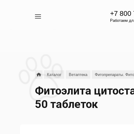
+7 800
Например,
Работаем для
гамавит
Найти
везде
Каталог
Ветаптека
Фитопрепараты. Фит
Фитоэлита цитоста
50 таблеток