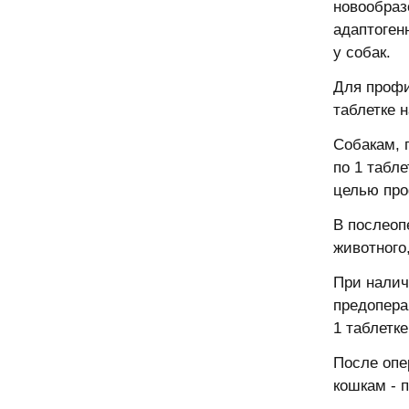
новообраз
адаптоген
у собак.
Для профи
таблетке н
Собакам, 
по 1 табле
целью про
В послеоп
животного,
При налич
предопера
1 таблетке
После опе
кошкам - п