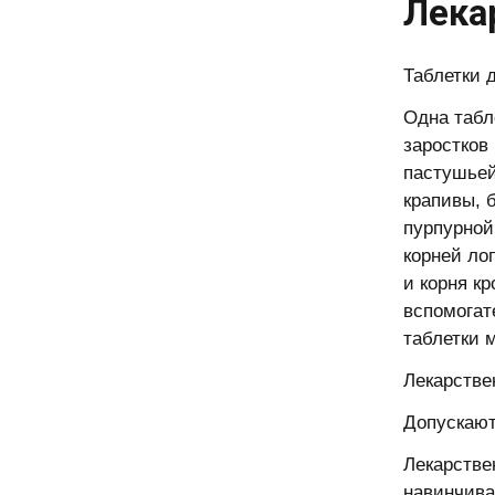
Лека
Таблетки 
Одна табл
заростков
пастушьей
крапивы, 
пурпурной
корней лоп
и корня кр
вспомогат
таблетки м
Лекарстве
Допускают
Лекарстве
навинчива