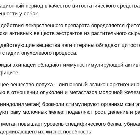
ационный период в качестве цитостатического средства
нности у собак.
действия лекарственного препарата определяется фито
ски активных веществ экстрактов из растительного сыр
действующие вещества чаги птерины обладают цитост
 стадии опухолевого процесса.
риды эхинацеи обладают иммуностимулирующей актив
фиците.
ее вещество лопуха – лигнановый агликон арктигенина
ью в отношении опухолей и метастазов молочной желез
ииндолилметан) брокколи стимулируют организм сжигат
уют раку молочных желез; подавляют рост, деление и р
метан повышает уровень специфического белка, убиваю
ддерживающего их жизнеспособность.