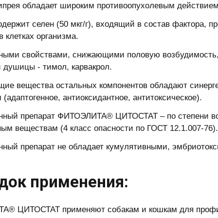
ипрея обладает широким противоопухолевым действием,
держит селен (50 мкг/г), входящий в состав фактора, 
в клетках организма.
ными свойствами, снижающими половую возбудимость,
 душицы - тимол, карвакрол.
ие вещества остальных компонентов обладают синерг
 (адаптогенное, антиоксидантное, антитоксическое).
нный препарат ФИТОЭЛИТА® ЦИТОСТАТ – по степени воз
ым веществам (4 класс опасности по ГОСТ 12.1.007-76).
нный препарат не обладает кумулятивными, эмбриотокс
док применения:
А® ЦИТОСТАТ применяют собакам и кошкам для профи