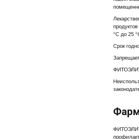
помещенны
Лекарстве
продуктов
°С до 25 °
Срок годн
Запрещает
ФИТОЭЛИТА
Неиспольз
законодат
Фарм
ФИТОЭЛИТА
профилакт