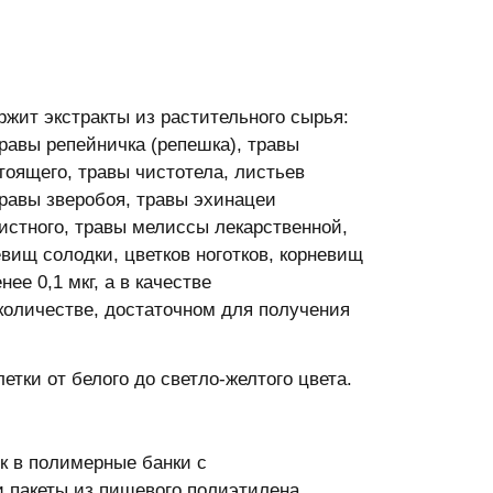
ржит экстракты из растительного сырья:
травы репейничка (репешка), травы
тоящего, травы чистотела, листьев
травы зверобоя, травы эхинацеи
листного, травы мелиссы лекарственной,
невищ солодки, цветков ноготков, корневищ
ее 0,1 мкг, а в качестве
 количестве, достаточном для получения
тки от белого до светло-желтого цвета.
к в полимерные банки с
 пакеты из пищевого полиэтилена,