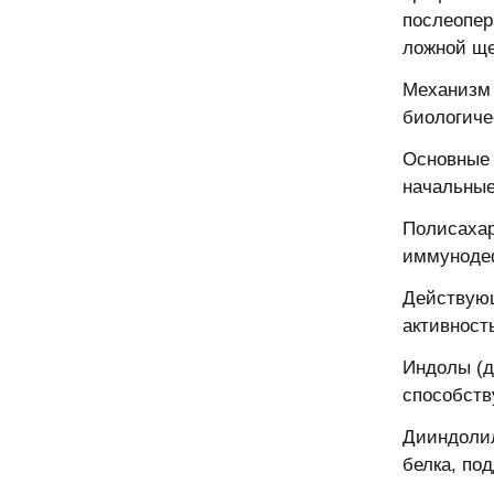
послеопер
ложной ще
Механизм 
биологиче
Основные 
начальные
Полисаха
иммуноде
Действующ
активност
Индолы (д
способств
Дииндолил
белка, по