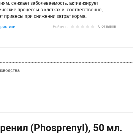
иям, снижает заболеваемость, активизирует
ческие процессы в клетках и, соответственно,
т привесы при снижении затрат корма.
0 отзывов
ристики
Рейтинг:
изводства
енил (Рhоsрrenyl), 50 мл.