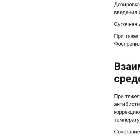
Дозировка
введения с
Суточная д
При тяжел
Фоспренил
Взаи
сред
При тяжел
антибиоти
коррекцию
температу
Сочетание