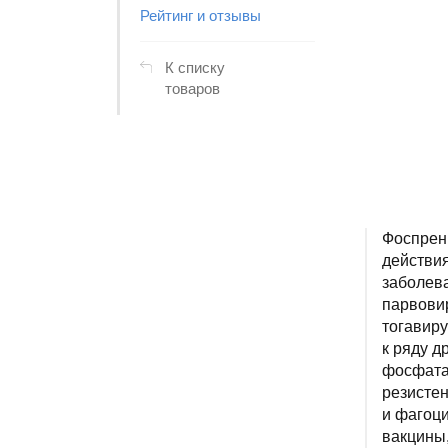
Рейтинг и отзывы
К списку
товаров
Фоспрен
действия
заболев
парвови
тогавиру
к ряду д
фосфата
резистен
и фагоци
вакцины