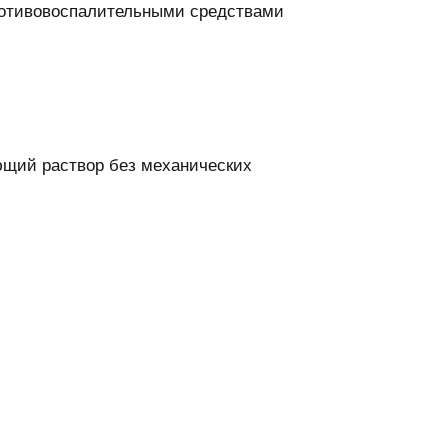
ротивовоспалительными средствами
ющий раствор без механических
.