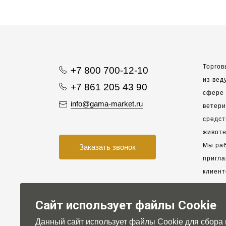
Торгов
+7 800 700-12-10
из вед
+7 861 205 43 90
сфере 
info@gama-market.ru
ветер
средст
животн
Мы раб
Заказать звонок
пригла
клиент
взаимо
партне
Сайт использует файлы Cookie
Данный сайт использует файлы Cookie для сбора
Для на