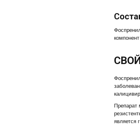
Соста
Фоспренил
компонент
СВОЙ
Фоспренил
заболеван
калицивир
Препарат 
резистент
является 