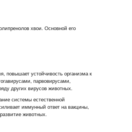
олипренолов хвои. Основной его
я, повышает устойчивость организма к
тогавирусами, парвовирусами,
ряду других вирусов животных.
ание системы естественной
силивает иммунный ответ на вакцины,
 развитие животных.