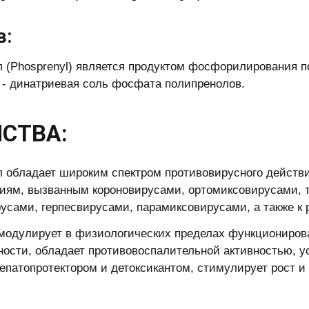
в:
 (Рhosрrenyl) является продуктом фосфорилирования п
 - динатриевая соль фосфата полипренолов.
СТВА:
 обладает широким спектром противовирусного действи
иям, вызванным короновирусами, ортомиксовирусами, 
усами, герпесвирусами, парамиксовирусами, а также к 
модулирует в физиологических пределах функциониров
ности, обладает противовоспалительной активностью, у
гепатопротектором и детоксикантом, стимулирует рост и