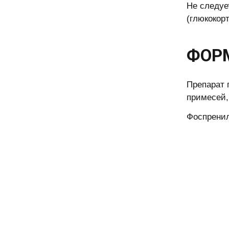
Не следуе
(глюкокор
ФОР
Препарат 
примесей,
Фоспренил