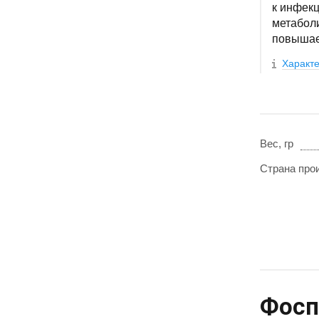
к инфекц
метаболи
повышае
Характе
Вес, гр
Страна про
Фоспр