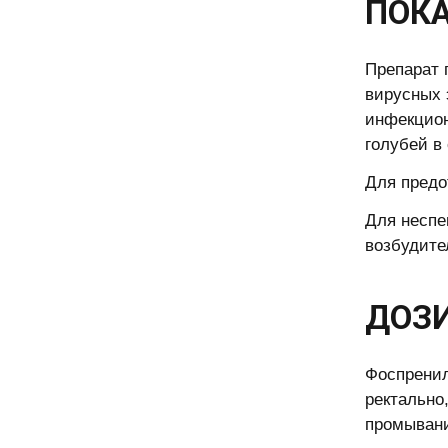
ПОКА
Препарат 
вирусных 
инфекцион
голубей в
Для предо
Для неспе
возбудите
ДОЗИ
Фоспренил
ректально
промывани