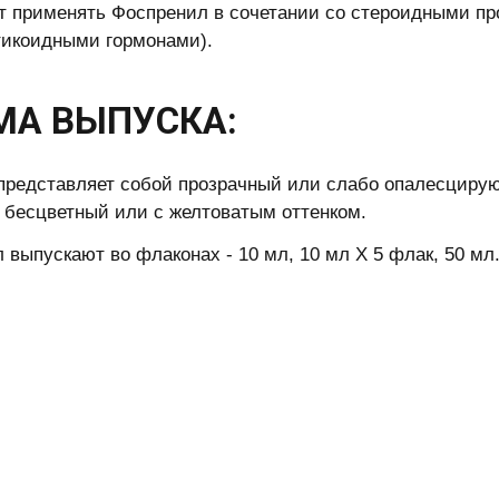
т применять Фоспренил в сочетании со стероидными п
тикоидными гормонами).
МА ВЫПУСКА:
представляет собой прозрачный или слабо опалесциру
 бесцветный или с желтоватым оттенком.
 выпускают во флаконах - 10 мл, 10 мл Х 5 флак, 50 мл