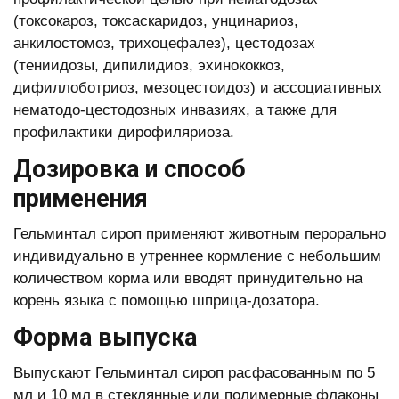
(токсокароз, токсаскаридоз, унцинариоз,
анкилостомоз, трихоцефалез), цестодозах
(тениидозы, дипилидиоз, эхинококкоз,
дифиллоботриоз, мезоцестоидоз) и ассоциативных
нематодо-цестодозных инвазиях, а также для
профилактики дирофиляриоза.
Дозировка и способ
применения
Гельминтал сироп применяют животным перорально
индивидуально в утреннее кормление с небольшим
количеством корма или вводят принудительно на
корень языка с помощью шприца-дозатора.
Форма выпуска
Выпускают Гельминтал сироп расфасованным по 5
мл и 10 мл в стеклянные или полимерные флаконы