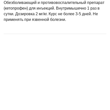
Обезболивающий и противовоспалительный препарат
(кетопрофен) для инъекций. Внутримышечно 1 раз в
сутки. Дозировка 2 мг/кг. Курс не более 3-5 дней. Не
применять при язвенной болезни.
Докситрон д/кошек и собак жевательные таблетки 20мг 20таб, АВЗ.
РИКАРФА табл, 50 мг