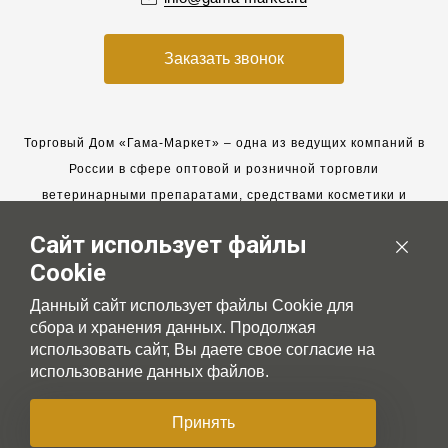
Заказать звонок
Торговый Дом «Гама-Маркет» – одна из ведущих компаний в
России в сфере оптовой и розничной торговли
ветеринарными препаратами, средствами косметики и
гигиены для животных.
Сайт использует файлы
Мы работаем с 2005 года. Мы приглашаем к сотрудничеству
Cookie
новых клиентов и всегда рассчитываем на взаимовыгодные,
долгосрочные партнерские отношения.
Данный сайт использует файлы Cookie для
сбора и хранения данных. Продолжая
использовать сайт, Вы даете свое согласие на
использование данных файлов.
© 2007-2026 Gama-market LTD
Принять