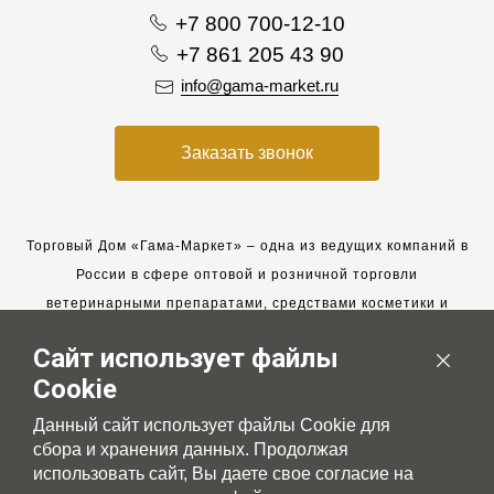
+7 800 700-12-10
+7 861 205 43 90
info@gama-market.ru
Заказать звонок
Торговый Дом «Гама-Маркет» – одна из ведущих компаний в
России в сфере оптовой и розничной торговли
ветеринарными препаратами, средствами косметики и
гигиены для животных.
Сайт использует файлы
Мы работаем с 2005 года. Мы приглашаем к сотрудничеству
Cookie
новых клиентов и всегда рассчитываем на взаимовыгодные,
долгосрочные партнерские отношения.
Данный сайт использует файлы Cookie для
сбора и хранения данных. Продолжая
использовать сайт, Вы даете свое согласие на