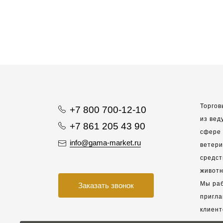
Торгов
+7 800 700-12-10
из вед
+7 861 205 43 90
сфере 
info@gama-market.ru
ветер
средст
животн
Мы раб
Заказать звонок
пригла
клиент
взаимо