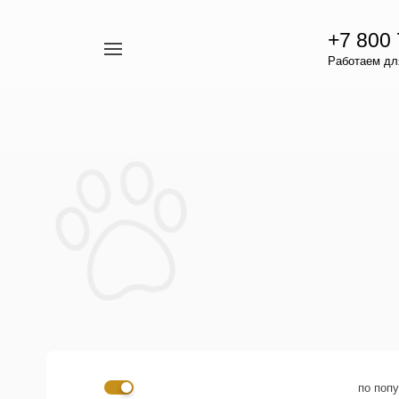
+7 800
Например,
Работаем для
гамавит
Найти
везде
по поп