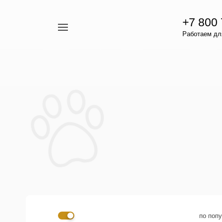
+7 800
Например,
Работаем для
гамавит
Найти
везде
по поп