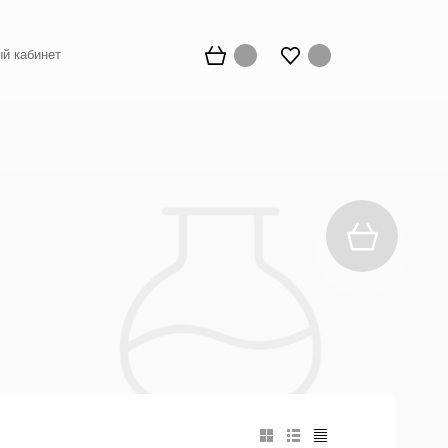
й кабинет
й