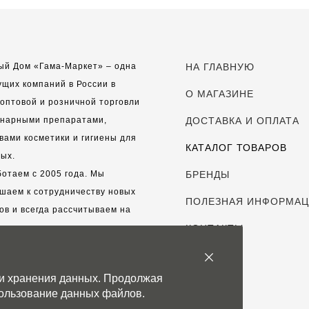
ый Дом «Гама-Маркет» – одна
НА ГЛАВНУЮ
ущих компаний в России в
О МАГАЗИНЕ
оптовой и розничной торговли
инарными препаратами,
ДОСТАВКА И ОПЛАТА
вами косметики и гигиены для
КАТАЛОГ ТОВАРОВ
ых.
отаем с 2005 года. Мы
БРЕНДЫ
шаем к сотрудничеству новых
ПОЛЕЗНАЯ ИНФОРМА
ов и всегда рассчитываем на
выгодные, долгосрочные
КОНТАКТЫ
рские отношения.
 и хранения данных. Продолжая
с дорог каждый клиент!
спользование данных файлов.