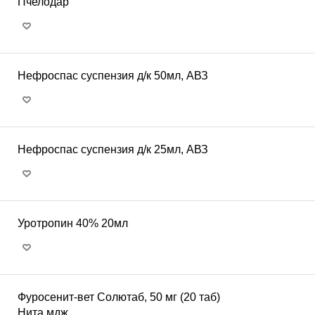
Пчелодар
Нефроспас суспензия д/к 50мл, АВЗ
Нефроспас суспензия д/к 25мл, АВЗ
Уротропин 40% 20мл
Фуросенит-вет Солютаб, 50 мг (20 таб)
Нита мдж