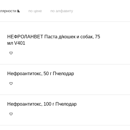
улярности
по цене
по алфавиту
НЕФРОЛАНВЕТ Паста д/кошек и собак, 75
мл V401
Нефроантитокс, 50 г Пчелодар
Нефроантитокс, 100 г Пчелодар