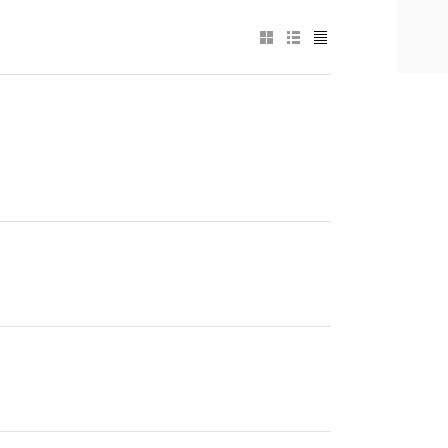
+
−
+
−
+
−