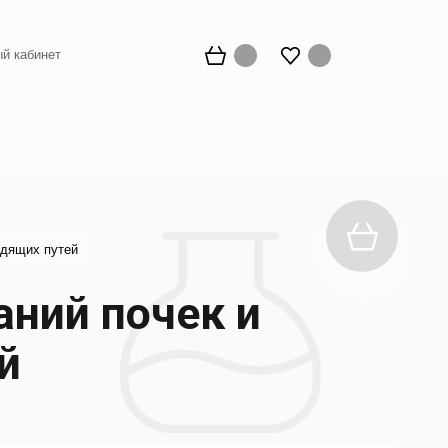
й кабинет
одящих путей
аний почек и
й