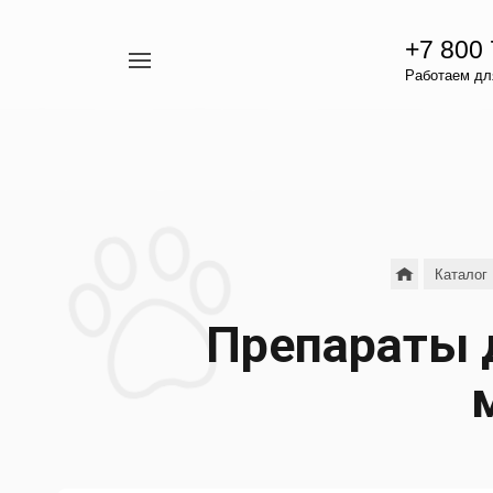
+7 800
Например,
Работаем для
гамавит
Найти
везде
Каталог
Препараты д