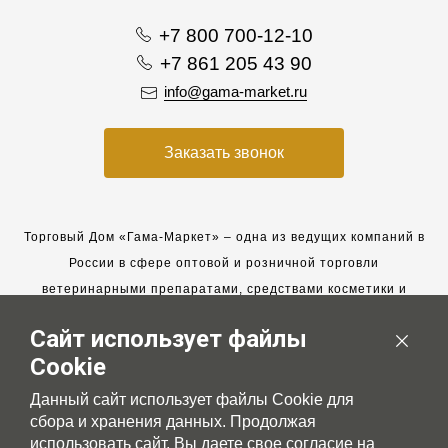
+7 800 700-12-10
+7 861 205 43 90
info@gama-market.ru
Заказать звонок
Торговый Дом «Гама-Маркет» – одна из ведущих компаний в
России в сфере оптовой и розничной торговли
ветеринарными препаратами, средствами косметики и
гигиены для животных.
Сайт использует файлы
Мы работаем с 2005 года. Мы приглашаем к сотрудничеству
Cookie
новых клиентов и всегда рассчитываем на взаимовыгодные,
долгосрочные партнерские отношения.
Данный сайт использует файлы Cookie для
сбора и хранения данных. Продолжая
использовать сайт, Вы даете свое согласие на