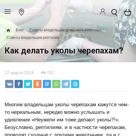
Блог
Советы владельцам домашних животных
Советы владельцам рептилий
Как делать уколы черепахам?
12 марта 2024
741
Многим владельцам уколы черепахам кажутся чем-
то нереальным, нередко можно услышать и
удивление «Неужели им тоже делают уколы?!».
Безусловно, рептилиям, и в частности черепахам,
проводят сходные с другими животными, да и с