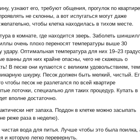
ну, узнают его, требуют общения, прогулок по квартире
оявлять не склонны, а вот испугаться могут даже
 желательно, чтобы клетка находилась в тихом месте.
тура в комнате, где находится зверь. Заболеть шиншил
шиллы очень плохо переносят температуры выше 30
у удару. Оптимальная температура для них 19–23 граду
е ванны для них крайне опасны, чего не скажешь о
ть! В песке они купаются с великим удовольствием, тем
икарную шкурку. Песок должен быть мелкий, чистый. Ег
о чтобы песок не разлетался по всей квартире
ые лоточки, специально для таких процедур. Купать в
дет вполне достаточно.
ктически нет запаха. Поддон в клетке можно засыпать
не реже раза в неделю).
 чистая вода для питья. Лучше чтобы это была поилка, 
я и которую легко перевернуть.