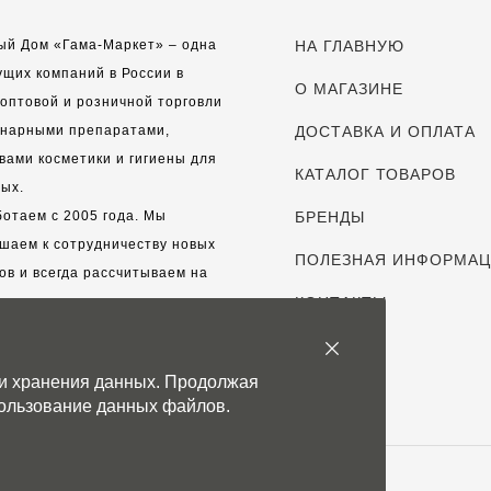
ый Дом «Гама-Маркет» – одна
НА ГЛАВНУЮ
ущих компаний в России в
О МАГАЗИНЕ
оптовой и розничной торговли
инарными препаратами,
ДОСТАВКА И ОПЛАТА
вами косметики и гигиены для
КАТАЛОГ ТОВАРОВ
ых.
отаем с 2005 года. Мы
БРЕНДЫ
шаем к сотрудничеству новых
ПОЛЕЗНАЯ ИНФОРМА
ов и всегда рассчитываем на
выгодные, долгосрочные
КОНТАКТЫ
рские отношения.
 и хранения данных. Продолжая
с дорог каждый клиент!
спользование данных файлов.