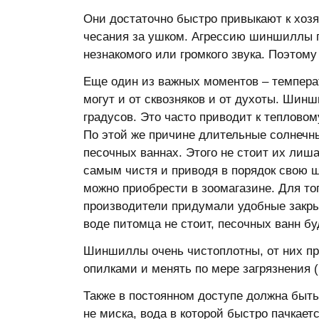
Они достаточно быстро привыкают к хозяи
чесания за ушком. Агрессию шиншиллы пр
незнакомого или громкого звука. Поэтому
Еще один из важных моментов – темпера
могут и от сквозняков и от духоты. Шин
градусов. Это часто приводит к тепловом
По этой же причине длительные солнечны
песочных ваннах. Этого не стоит их лиша
самым чистя и приводя в порядок свою ш
можно приобрести в зоомагазине. Для тог
производители придумали удобные закрыт
воде питомца не стоит, песочных ванн бу
Шиншиллы очень чистоплотны, от них пра
опилками и менять по мере загрязнения (
Также в постоянном доступе должна быть
не миска, вода в которой быстро пачкаетс