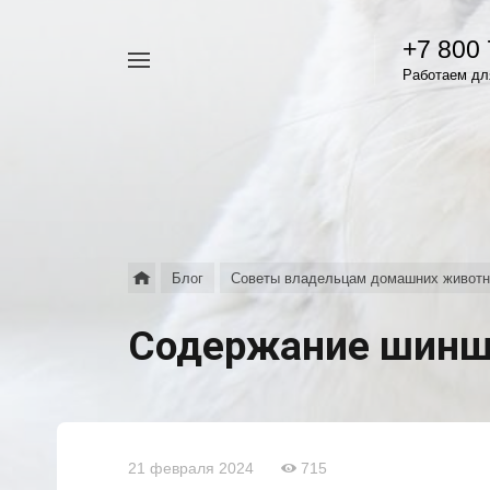
+7 800
Например,
Работаем для
гамавит
Найти
везде
Блог
Советы владельцам домашних живот
Содержание шин
21 февраля 2024
715