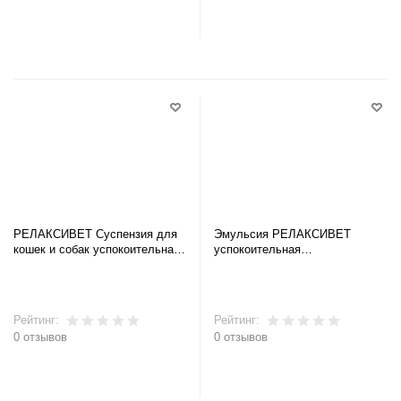
В корзину
В корзину
РЕЛАКСИВЕТ Суспензия для
Эмульсия РЕЛАКСИВЕТ
кошек и собак успокоительная,
успокоительная
25 мл Х107
(флакон+диффузор), 45 мл
Рейтинг:
Рейтинг:
0 отзывов
0 отзывов
В корзину
В корзину