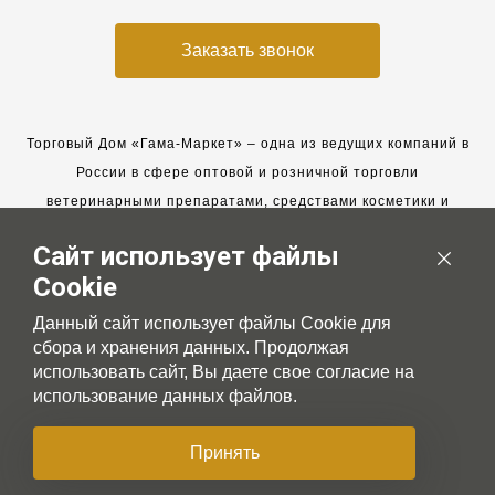
Заказать звонок
Торговый Дом «Гама-Маркет» – одна из ведущих компаний в
России в сфере оптовой и розничной торговли
ветеринарными препаратами, средствами косметики и
гигиены для животных.
Сайт использует файлы
Мы работаем с 2005 года. Мы приглашаем к сотрудничеству
Cookie
новых клиентов и всегда рассчитываем на взаимовыгодные,
долгосрочные партнерские отношения.
Данный сайт использует файлы Cookie для
сбора и хранения данных. Продолжая
использовать сайт, Вы даете свое согласие на
использование данных файлов.
© 2007-2026 Gama-market LTD
Принять