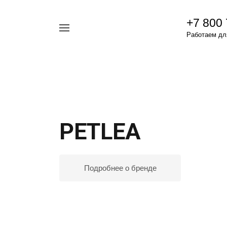
+7 800
Например,
Работаем для
гамавит
Найти
везде
PETLEA
Подробнее о бренде