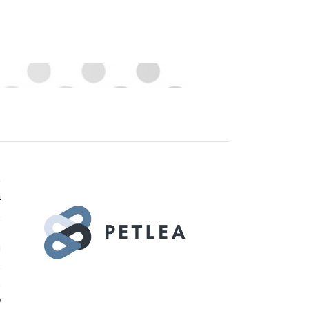
з
а
х
,
я
х
х
о