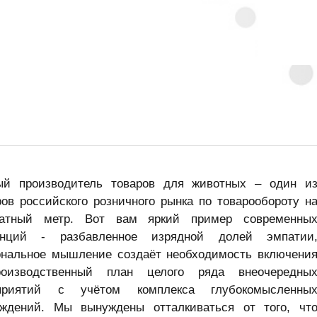
ый производитель товаров для животных – один и
ов российского розничного рынка по товарообороту н
ратный метр. Вот вам яркий пример современны
енций - разбавленное изрядной долей эмпатии
ональное мышление создаёт необходимость включени
оизводственный план целого ряда внеочередны
приятий с учётом комплекса глубокомысленны
уждений. Мы вынуждены отталкиваться от того, чт