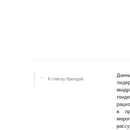
Данн
К списку брендов
лидер
квад
тенд
раци
в пр
меро
расс