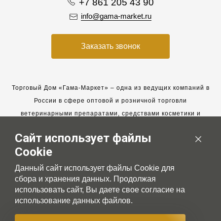
+7 861 205 43 90
info@gama-market.ru
Заказать звонок
Торговый Дом «Гама-Маркет» – одна из ведущих компаний в
России в сфере оптовой и розничной торговли
ветеринарными препаратами, средствами косметики и
гигиены для животных.
Сайт использует файлы
Мы работаем с 2005 года. Мы приглашаем к сотрудничеству
Cookie
новых клиентов и всегда рассчитываем на взаимовыгодные,
долгосрочные партнерские отношения.
Данный сайт использует файлы Cookie для
сбора и хранения данных. Продолжая
использовать сайт, Вы даете свое согласие на
использование данных файлов.
© 2007-2026 Gama-market LTD