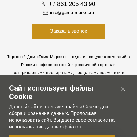
+7 861 205 43 90
info@gama-market.ru
Заказать звонок
Торговый Дом «Гама-Маркет» – одна из ведущих компаний в
России в сфере оптовой и розничной торговли
ветеринарными препаратами, средствами косметики и
гигиены для животных.
Сайт использует файлы
Мы работаем с 2005 года. Мы приглашаем к сотрудничеству
Cookie
новых клиентов и всегда рассчитываем на взаимовыгодные,
долгосрочные партнерские отношения.
Данный сайт использует файлы Cookie для
сбора и хранения данных. Продолжая
использовать сайт, Вы даете свое согласие на
использование данных файлов.