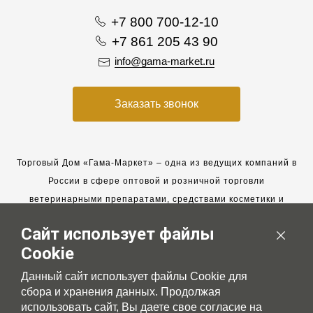
+7 800 700-12-10
+7 861 205 43 90
info@gama-market.ru
Заказать звонок
Торговый Дом «Гама-Маркет» – одна из ведущих компаний в
России в сфере оптовой и розничной торговли
ветеринарными препаратами, средствами косметики и
гигиены для животных.
Сайт использует файлы
Мы работаем с 2005 года. Мы приглашаем к сотрудничеству
Cookie
новых клиентов и всегда рассчитываем на взаимовыгодные,
долгосрочные партнерские отношения.
Данный сайт использует файлы Cookie для
сбора и хранения данных. Продолжая
использовать сайт, Вы даете свое согласие на