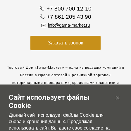
+7 800 700-12-10
+7 861 205 43 90
info@gama-market.ru
Заказать звонок
Торговый Дом «Гама-Маркет» – одна из ведущих компаний в
России в сфере оптовой и розничной торговли
ветеринарными препаратами, средствами косметики и
гигиены для животных.
Сайт использует файлы
Мы работаем с 2005 года. Мы приглашаем к сотрудничеству
Cookie
новых клиентов и всегда рассчитываем на взаимовыгодные,
долгосрочные партнерские отношения.
Данный сайт использует файлы Cookie для
сбора и хранения данных. Продолжая
использовать сайт, Вы даете свое согласие на