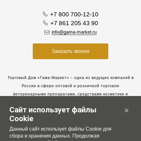
+7 800 700-12-10
+7 861 205 43 90
info@gama-market.ru
Заказать звонок
Торговый Дом «Гама-Маркет» – одна из ведущих компаний в
России в сфере оптовой и розничной торговли
ветеринарными препаратами, средствами косметики и
гигиены для животных.
Сайт использует файлы
Мы работаем с 2005 года. Мы приглашаем к сотрудничеству
Cookie
новых клиентов и всегда рассчитываем на взаимовыгодные,
долгосрочные партнерские отношения.
Данный сайт использует файлы Cookie для
сбора и хранения данных. Продолжая