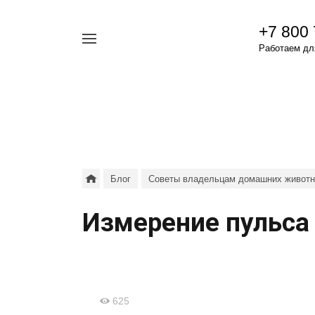
+7 800
Например,
Работаем для
гамавит
Найти
везде
Блог
Советы владельцам домашних живот
Измерение пульса
625