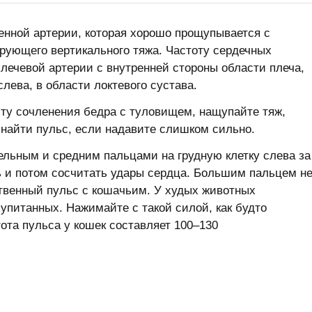
енной артерии, которая хорошо прощупывается с
рующего вертикального тяжа. Частоту сердечных
лечевой артерии с внутренней стороны области плеча,
слева, в области локтевого сустава.
сту сочленения бедра с туловищем, нащупайте тяж,
 найти пульс, если надавите слишком сильно.
тельным и средним пальцами на грудную клетку слева за
ь и потом сосчитать удары сердца. Большим пальцем н
ственный пульс с кошачьим. У худых животных
 упитанных. Нажимайте с такой силой, как будто
ота пульса у кошек составляет 100–130