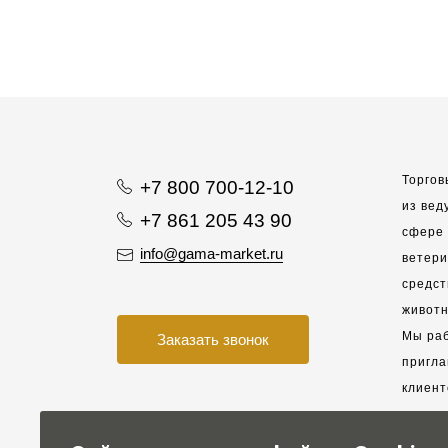
Торгов
+7 800 700-12-10
из вед
+7 861 205 43 90
сфере 
info@gama-market.ru
ветер
средст
животн
Мы раб
Заказать звонок
пригла
клиент
взаимо
партне