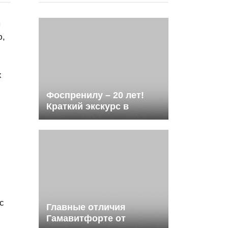
ы
ю,
х
Фоспренилу – 20 лет!
Краткий экскурс в
историю
иммуномодулятора с
противовирусной
активностью
с
Главные отличия
Гамавитфорте от