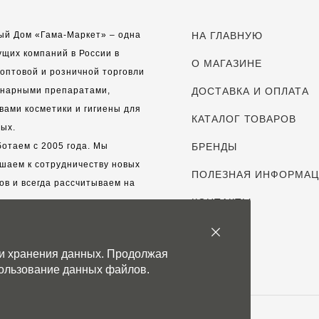
ый Дом «Гама-Маркет» – одна
НА ГЛАВНУЮ
ущих компаний в России в
О МАГАЗИНЕ
оптовой и розничной торговли
инарными препаратами,
ДОСТАВКА И ОПЛАТА
вами косметики и гигиены для
КАТАЛОГ ТОВАРОВ
ых.
отаем с 2005 года. Мы
БРЕНДЫ
шаем к сотрудничеству новых
ПОЛЕЗНАЯ ИНФОРМА
ов и всегда рассчитываем на
выгодные, долгосрочные
КОНТАКТЫ
рские отношения.
 и хранения данных. Продолжая
с дорог каждый клиент!
спользование данных файлов.