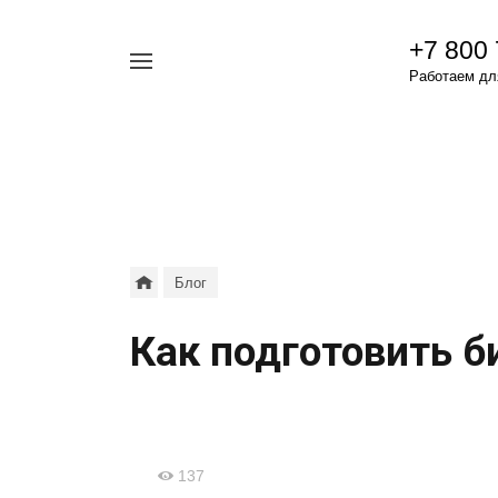
+7 800
Например,
Работаем для
гамавит
Найти
везде
Блог
Как подготовить 
137