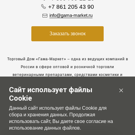
+7 861 205 43 90
info@gama-market.ru
Заказать звонок
Торговый Дом «Гама-Маркет» – одна из ведущих компаний в
России в сфере оптовой и розничной торговли
ветеринарными препаратами, средствами косметики и
гигиены для животных.
Сайт использует файлы
Мы работаем с 2005 года. Мы приглашаем к сотрудничеству
Cookie
новых клиентов и всегда рассчитываем на взаимовыгодные,
долгосрочные партнерские отношения.
Данный сайт использует файлы Cookie для
сбора и хранения данных. Продолжая
использовать сайт, Вы даете свое согласие на
использование данных файлов.