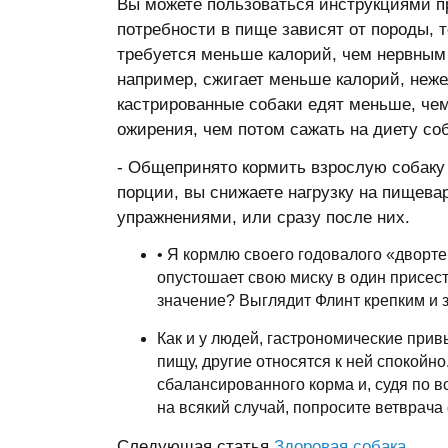
Вы можете пользоваться инструкциями п
потребности в пище зависят от породы,
требуется меньше калорий, чем нервным 
например, сжигает меньше калорий, нежел
кастрированные собаки едят меньше, чем
ожирения, чем потом сажать на диету со
- Общепринято кормить взрослую собаку о
порции, вы снижаете нагрузку на пищева
упражнениями, или сразу после них.
• Я кормлю своего годовалого «дворте
опустошает свою миску в один присест,
значение? Выглядит Флинт крепким и 
Как и у людей, гастрономические при
пищу, другие относятся к ней спокойн
сбалансированного корма и, судя по вс
на всякий случай, попросите ветврача 
Следующая статья
Здоровая собака