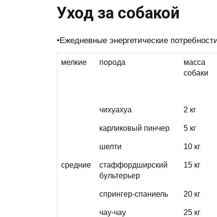
Уход за собакой
•Ежедневные энергетические потребност
мелкие
порода
масса
собаки
чихуахуа
2 кг
карликовый пинчер
5 кг
шелти
10 кг
средние
стаффордширский
15 кг
бультерьер
спрингер-спаниель
20 кг
чау-чау
25 кг