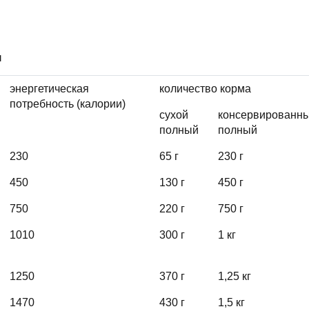
и
энергетическая
количество корма
потребность (калории)
сухой
консервированн
полный
полный
230
65 г
230 г
450
130 г
450 г
750
220 г
750 г
1010
300 г
1 кг
1250
370 г
1,25 кг
1470
430 г
1,5 кг