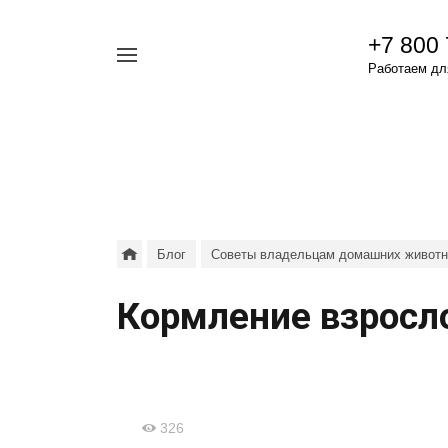
+7 800
Например,
Работаем для
гамавит
Найти
везде
Блог
Советы владельцам домашних живот
Кормление взросл
326