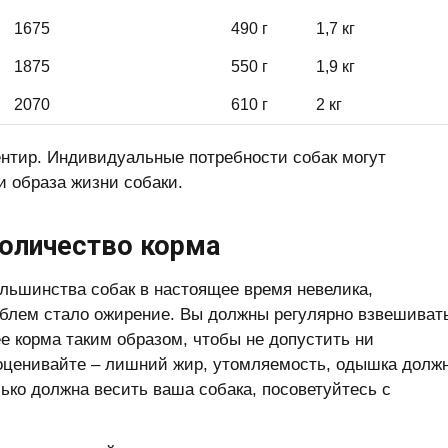
1675
490 г
1,7 кг
1875
550 г
1,9 кг
2070
610 г
2 кг
ентир. Индивидуальные потребности собак могут
и образа жизни собаки.
количество корма
ольшинства собак в настоящее время невелика,
облем стало ожирение. Вы должны регулярно взвешиват
ее корма таким образом, чтобы не допустить ни
к оценивайте – лишний жир, утомляемость, одышка долж
лько должна весить ваша собака, посоветуйтесь с