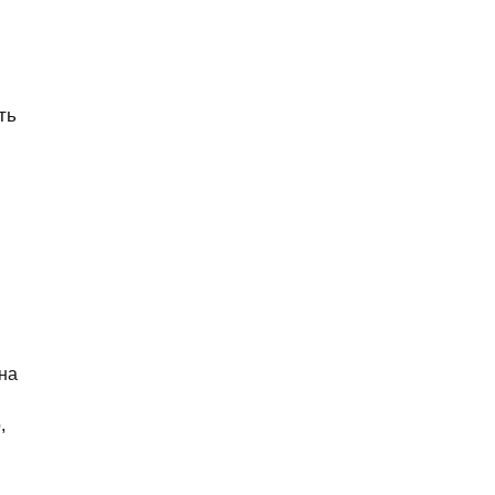
ть
на
,