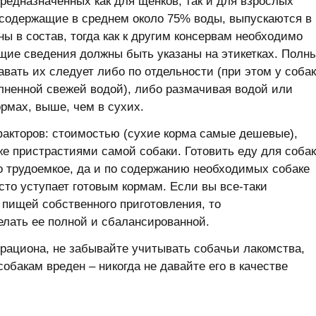
редназначенных как для щенков, так и для взрослых
 содержащие в среднем около 75% воды, выпускаются в
ы в состав, тогда как к другим консервам необходимо
щие сведения должны быть указаны на этикетках. Полн
вать их следует либо по отдельности (при этом у соба
олненной свежей водой), либо размачивая водой или
рмах, выше, чем в сухих.
акторов: стоимостью (сухие корма самые дешевые),
кже пристрастиями самой собаки. Готовить еду для соба
о трудоемкое, да и по содержанию необходимых собаке
то уступает готовым кормам. Если вы все-таки
пищей собственного приготовления, то
елать ее полной и сбалансированной.
 рациона, не забывайте учитывать собачьи лакомства,
обакам вреден – никогда не давайте его в качестве