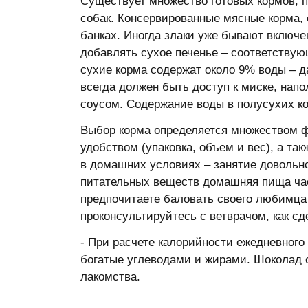
Существует множество готовых кормов, п
собак. Консервированные мясные корма,
банках. Иногда злаки уже бывают включен
добавлять сухое печенье – соответствую
сухие корма содержат около 9% воды – да
всегда должен быть доступ к миске, нап
соусом. Содержание воды в полусухих ко
Выбор корма определяется множеством ф
удобством (упаковка, объем и вес), а та
в домашних условиях – занятие довольн
питательных веществ домашняя пища час
предпочитаете баловать своего любимца 
проконсультируйтесь с ветврачом, как сд
- При расчете калорийности ежедневного
богатые углеводами и жирами. Шоколад с
лакомства.