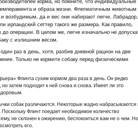
роизводителей корма, но помните, что индивидуальные
 темперамента и образа жизни. Флегматичным животным
и возбудимым, да и вес они набирают легче. Лабрадор,
и ирландский сеттер такого же размера. Как правило,
 до операции. В целом же, легче изначально не допуска
баку с излишним весом.
дин раз в день, хотя, разбив дневной рацион на две
рение. Только не кормите собаку перед физическими
рьера» Флинта сухим кормом два раза в день. Он редко
 но затем подходит к ней снова и снова. Имеет ли это
здоровым.
вычки собак различаются. Некоторые жадно набрасываются 
о. Поскольку Флинт поедает необходимое количество
ему, не склонен к ожирению, беспокоиться вам не о чем. Но
осмотреть его.