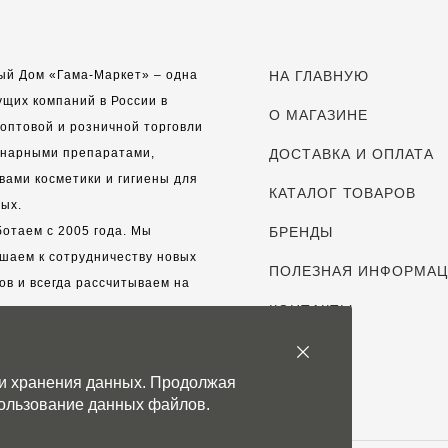
ый Дом «Гама-Маркет» – одна
НА ГЛАВНУЮ
ущих компаний в России в
О МАГАЗИНЕ
оптовой и розничной торговли
инарными препаратами,
ДОСТАВКА И ОПЛАТА
вами косметики и гигиены для
КАТАЛОГ ТОВАРОВ
ых.
отаем с 2005 года. Мы
БРЕНДЫ
шаем к сотрудничеству новых
ПОЛЕЗНАЯ ИНФОРМА
ов и всегда рассчитываем на
выгодные, долгосрочные
КОНТАКТЫ
рские отношения.
 и хранения данных. Продолжая
с дорог каждый клиент!
спользование данных файлов.