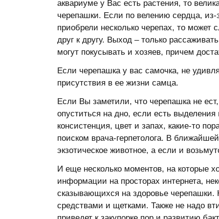
аквариуме у Вас есть растения, то велик
черепашки. Если по велению сердца, из
приобрели несколько черепах, то может с
друг к другу. Выход – только рассажива
могут покусывать и хозяев, причем доста
Если черепашка у вас самочка, не удивля
присутствия в ее жизни самца.
Если Вы заметили, что черепашка не ест,
опуститься на дно, если есть выделения 
консистенция, цвет и запах, какие-то по
поиском врача-герпетолога. В ближайшей 
экзотическое животное, а если и возьмут
И еще несколько моментов, на которые х
информации на просторах интернета, не
сказывающихся на здоровье черепашки.
средствами и щетками. Также не надо вт
приведет к закупорке пор и развитию ба