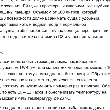
ие желания. Ей нужен просторный аквариум, где глубина
лщины панциря. Объемом от 100 литров, который
 1/3 поверхности должна занимать суша с удобным,
Черепашка хоть и водная, но для нормальной
а сушу, чтобы погреться в лучах солнца, переварить пи
ажного для синтеза витамина D3 и усвоения кальция
».
 сушей должна быть греющая лампа накаливания и
с уровнем UVB 5%, для маленьких черепашек можно и 10
з стекло, поэтому лампа должна быть внутри. Обратите
 постепенно и незаметно для человека снижается
 поэтому их нужно менять примерно раз в полгода. Обе
 то есть 10 – 12 часов и обеспечивать температуру на
да может иметь температуру 24-26 ?С.
иона должна составлять нежирная рыба, можно давать