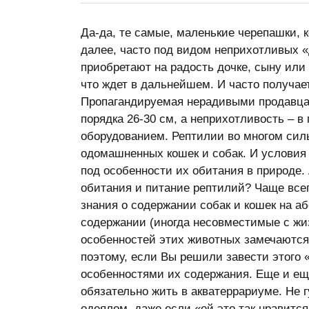
Да-да, те самые, маленькие черепашки, к
далее, часто под видом неприхотливых 
приобретают на радость дочке, сыну или
что ждет в дальнейшем. И часто получает
Пропагандируемая нерадивыми продавца
порядка 26-30 см, а неприхотливость – 
оборудованием. Рептилии во многом сил
одомашненных кошек и собак. И условия
под особенности их обитания в природе.
обитания и питание рептилий? Чаще всег
знания о содержании собак и кошек на а
содержании (иногда несовместимые с жи
особенностей этих животных замечаются
поэтому, если Вы решили завести этого 
особенностями их содержания. Еще и еще
обязательно жить в акватеррариуме. Не г
одеялом, даже если «ей это так нравится!