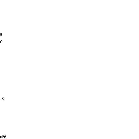
а
ые
 в
ные