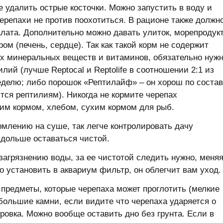
е удалить острые косточки. Можно запустить в воду и
черепахи не против поохотиться. В рационе также должн
лата. Дополнительно можно давать улиток, морепродук
ом (печень, сердце). Так как такой корм не содержит
их минеральных веществ и витаминов, обязательно нуж
ий (лучше Reptocal и Reptolife в соотношении 2:1 из
 неделю; либо порошок «Рептилайф» – он хорош по состав
тся рептилиям). Никогда не кормите черепах
им кормом, хлебом, сухим кормом для рыб.
рмлению на суше, так легче контролировать дачу
 дольше оставаться чистой.
загрязнению воды, за ее чистотой следить нужно, меня
 установить в аквариум фильтр, он облегчит вам уход.
 предметы, которые черепаха может проглотить (мелкие
 большие камни, если видите что черепаха ударяется о
тровка. Можно вообще оставить дно без грунта. Если в