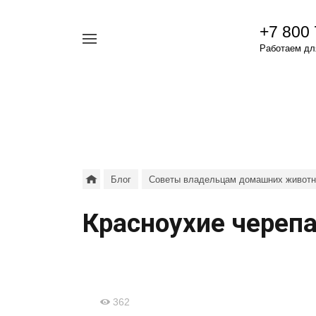
+7 800
Например,
Работаем для
гамавит
Найти
везде
Блог
Советы владельцам домашних живот
Красноухие череп
362