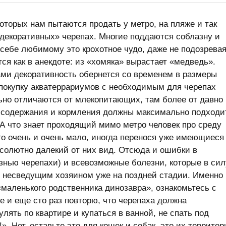
оторых нам пытаются продать у метро, на пляже и так
«декоративных» черепах. Многие поддаются соблазну и
 себе любимому это крохотное чудо, даже не подозревая
ся как в анекдоте: из «хомяка» вырастает «медведь».
ми декоративность обернется со временем в размеры
в покупку акватеррариумов с необходимым для черепах
ьно отличаются от млекопитающих, там более от давно
 содержания и кормления должны максимально подходи
 А что знает проходящий мимо метро человек про среду
о очень и очень мало, иногда перенося уже имеющиеся
бсолютно далекий от них вид. Отсюда и ошибки в
знью черепахи) и всевозможные болезни, которые в сил
 несведущим хозяином уже на поздней стадии. Именно
«маленького родственника динозавра», ознакомьтесь с
 и еще сто раз повторю, что черепаха должна
улять по квартире и купаться в ванной, не спать под
». Нет, оставьте это для кошек и собак, это их территор