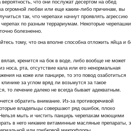
а вероятность, что они послужат десертом на обед
-за огромной любви или еще каким-либо причинам, вы
лучиться так, что черепахи начнут проявлять агрессию
ть черепах по разным террариумам. Некоторые черепашки
точно болезненно.
йтесь тому, что она вполне способна отложить яйца и б
 вялая, кренится на бок в воде, либо вообще не может
из носа, рта, отсутствие кала или его ненормальная
ражения на коже или панцире, то это повод озаботиться
клинике за углом вряд ли возьмутся за такое
ся, то лечение далеко не всегда бывает адекватным.
очется обратить внимание. Из-за противоречивой
которые владельцы совершают ряд ошибок, плохо
 Нельзя мыть и чистить панцирь черепахам моющими
ирать в него никакие витаминные масляные препараты, 
ктериальной или грибковой микрофлоры.