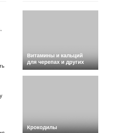
,
Витамины и кальций
для черепах и других
ть
рептилий: что купить?
у
Крокодилы
ия,