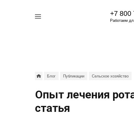
+7 800
Например,
Работаем для
гамавит
Найти
везде
Блог
Публикации
Сельское хозяйство
Опыт лечения рота
статья