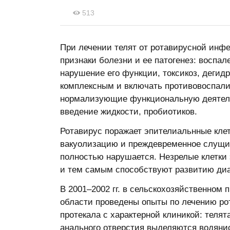
513
При лечении телят от ротавирусной инф
признаки болезни и ее патогенез: воспал
нарушение его функции, токсикоз, дегид
комплексным и включать противовоспали
нормализующие функциональную деятель
введение жидкости, пробиотиков.
Ротавирус поражает эпителиальнные клет
вакуолизацию и преждевременное слущи
полностью нарушается. Незрелые клетки
и тем самым способствуют развитию ди
В 2001–2002 гг. в сельскохозяйственном
области проведены опыты по лечению рот
протекала с характерной клиникой: телята
анального отверстия выделяются водянис