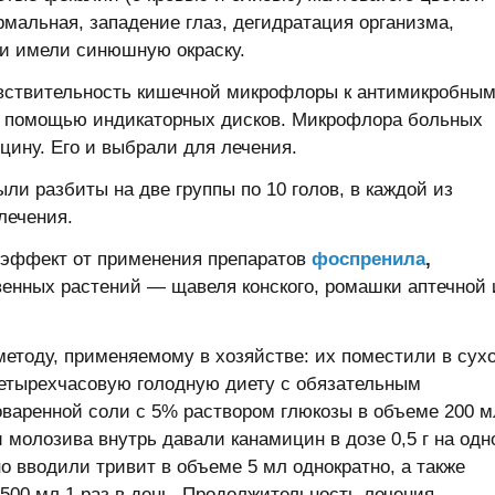
рмальная, западение глаз, дегидратация организма,
и имели синюшную окраску.
увствительность кишечной микрофлоры к антимикробны
с помощью индикаторных дисков. Микрофлора больных
цину. Его и выбрали для лечения.
ли разбиты на две группы по 10 голов, в каждой из
лечения.
 эффект от применения препаратов
фоспренила
,
венных растений — щавеля конского, ромашки аптечной 
методу, применяемому в хозяйстве: их поместили в сухо
четырехчасовую голодную диету с обязательным
варенной соли с 5% раствором глюкозы в объеме 200 м
 молозива внутрь давали канамицин в дозе 0,5 г на одн
о вводили тривит в объеме 5 мл однократно, а также
00 мл 1 раз в день. Продолжительность лечения