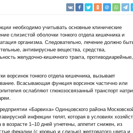
екции необходимо учитывать основные клинические
ение слизистой оболочки тонкого отдела кишечника и
ратация организма. Следовательно, лечение должно быт
тельные, антивирусные вещества, средства,
ность желудочно-кишечного тракта, противодиарейные,
ки ворсинок тонкого отдела кишечника, вызывает
вание. Всасывающая функция ворсинок частично или
 эпителия ослабляют глюкозосвязанный транспорт натр
ареи.
 предприятии «Барвиха» Одинцовского района Московско
авирусной инфекции телят, которая в условиях хозяйс
 в возрасте 1–10 дней угнетены, аппетит снижен, из
тые фекалии (с кровью и слизью) желтоватого цвета и