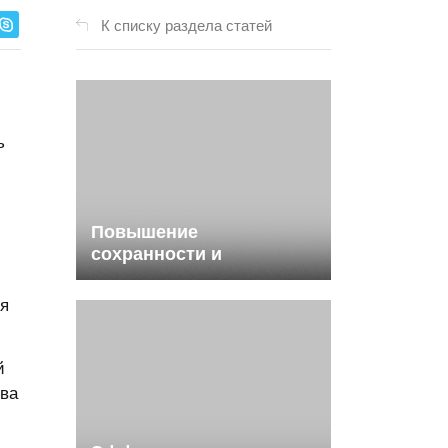
К списку раздела статей
ь
Повышение
сохранности и
продуктивности поросят
за счет усиления
ия
резистентности и
активизации
метаболизма
й
Фоспренилом и
тва
Гамавитом.