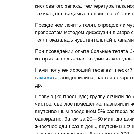
кисловатого запаха, температура тела но
тахикардия, видимые слизистые оболочк
Прежде чем лечить телят, определяли ч
препаратам методом диффузии в агаре 
телят оказалась чувствительной к канами
При проведении опыта больные телята бы
которых использовался один из методов 
Нами получен хороший терапевтический
гамавита
, ацидофилина, настоя лекарст
др.
Первую (контрольную) группу лечили по 
чистое, светлое помещение, назначили 
внутривенным введением 5% раствора по
однократно. Затем за 20—30 мин. до дачи
животное один раз в день, внутримышечн
давали ацидофилин с биотипом по 300—5