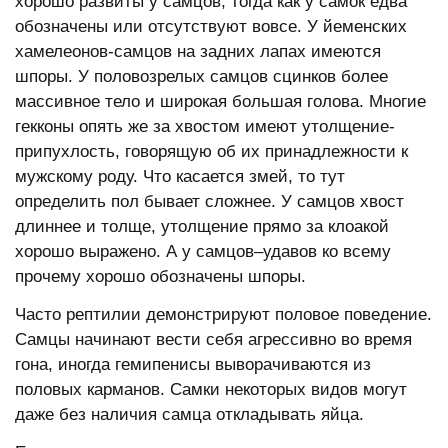
хорошо развиты у самцов, тогда как у самок едва
обозначены или отсутствуют вовсе. У йеменских
хамелеонов-самцов на задних лапах имеются
шпоры. У половозрелых самцов сцинков более
массивное тело и широкая большая голова. Многие
гекконы опять же за хвостом имеют утолщение-
припухлость, говорящую об их принадлежности к
мужскому роду. Что касается змей, то тут
определить пол бывает сложнее. У самцов хвост
длиннее и толще, утолщение прямо за клоакой
хорошо выражено. А у самцов–удавов ко всему
прочему хорошо обозначены шпоры.
Часто рептилии демонстрируют половое поведение.
Самцы начинают вести себя агрессивно во время
гона, иногда гемипенисы выворачиваются из
половых карманов. Самки некоторых видов могут
даже без наличия самца откладывать яйца.