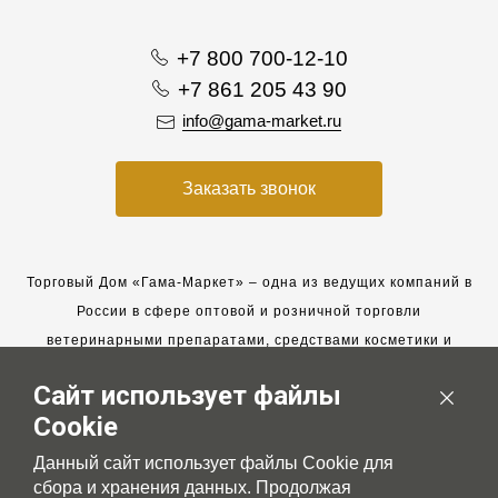
+7 800 700-12-10
+7 861 205 43 90
info@gama-market.ru
Заказать звонок
Торговый Дом «Гама-Маркет» – одна из ведущих компаний в
России в сфере оптовой и розничной торговли
ветеринарными препаратами, средствами косметики и
гигиены для животных.
Сайт использует файлы
Мы работаем с 2005 года. Мы приглашаем к сотрудничеству
Cookie
новых клиентов и всегда рассчитываем на взаимовыгодные,
долгосрочные партнерские отношения.
Данный сайт использует файлы Cookie для
сбора и хранения данных. Продолжая