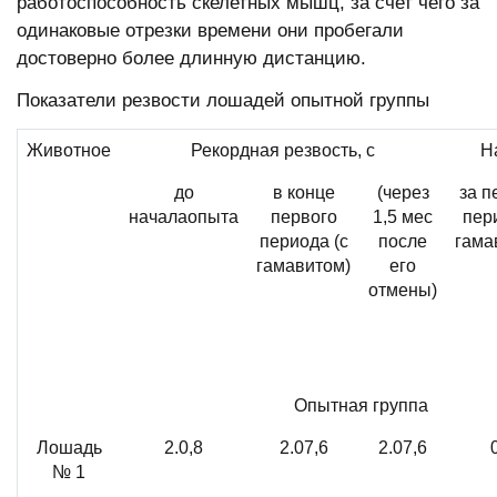
работоспособность скелетных мышц, за счет чего за
одинаковые отрезки времени они пробегали
достоверно более длинную дистанцию.
Показатели резвости лошадей опытной группы
Животное
Рекордная резвость, с
Н
до
в конце
(через
за 
началаопыта
первого
1,5 мес
пер
периода (с
после
гама
гамавитом)
его
отмены)
Опытная группа
Лошадь
2.0,8
2.07,6
2.07,6
№ 1