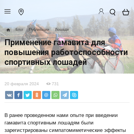
Блог
Публикации
Лошади
Применение гамавита для
повышения работоспособности
спортивных лошадей
20 февраля 2024
731
В ранее проведенном нами опыте при введении
гамавита спортивным лошадям были
зарегистрированы симпатомиметические эффекты