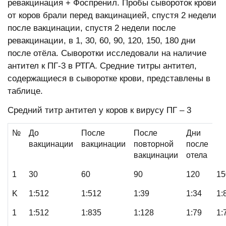
ревакцинация + Фоспренил. Пробы сывороток крови
от коров брали перед вакцинацией, спустя 2 недели
после вакцинации, спустя 2 недели после
ревакцинации, в 1, 30, 60, 90, 120, 150, 180 дни
после отёла. Сыворотки исследовали на наличие
антител к ПГ-3 в РТГА. Средние титры антител,
содержащиеся в сыворотке крови, представлены в
таблице.
Средний титр антител у коров к вирусу ПГ – 3
№
До
После
После
Дни
вакцинации
вакцинации
повторной
после
вакцинации
отела
1
30
60
90
120
15
K
1:512
1:512
1:39
1:34
1:
1
1:512
1:835
1:128
1:79
1: