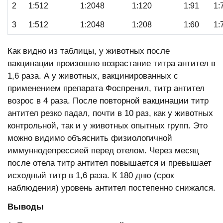
2
1:512
1:2048
1:120
1:91
1:
3
1:512
1:2048
1:208
1:60
1:
Как видно из таблицы, у животных после
вакцинации произошло возрастание титра антител в
1,6 раза. А у животных, вакцинированных с
применением препарата Фоспренил, титр антител
возрос в 4 раза. После повторной вакцинации титр
антител резко падал, почти в 10 раз, как у животных
контрольной, так и у животных опытных групп. Это
можно видимо объяснить физиологичной
иммуннодепрессией перед отелом. Через месяц
после отела титр антител повышается и превышает
исходный титр в 1,6 раза. К 180 дню (срок
наблюдения) уровень антител постепенно снижался.
Выводы