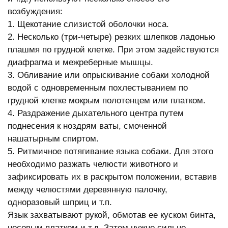
возбуждения:
1. Щекотание слизистой оболочки носа.
2. Несколько (три-четыре) резких шлепков ладонью
плашмя по грудной клетке. При этом задействуются
диафрагма и межреберные мышцы.
3. Обливание или опрыскивание собаки холодной
водой с одновременным похлестыванием по
грудной клетке мокрым полотенцем или платком.
4. Раздражение дыхательного центра путем
поднесения к ноздрям ваты, смоченной
нашатырным спиртом.
5. Ритмичное потягивание языка собаки. Для этого
необходимо разжать челюсти животного и
зафиксировать их в раскрытом положении, вставив
между челюстями деревянную палочку,
одноразовый шприц и т.п.
Язык захватывают рукой, обмотав ее куском бинта,
носовым платком и т.д. Затем нужно сильно