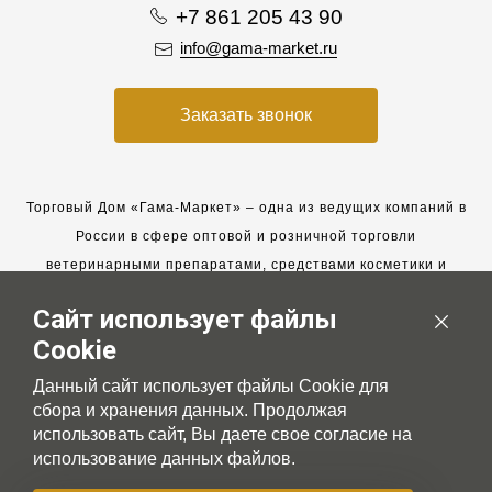
+7 861 205 43 90
info@gama-market.ru
Заказать звонок
Торговый Дом «Гама-Маркет» – одна из ведущих компаний в
России в сфере оптовой и розничной торговли
ветеринарными препаратами, средствами косметики и
гигиены для животных.
Сайт использует файлы
Мы работаем с 2005 года. Мы приглашаем к сотрудничеству
Cookie
новых клиентов и всегда рассчитываем на взаимовыгодные,
долгосрочные партнерские отношения.
Данный сайт использует файлы Cookie для
сбора и хранения данных. Продолжая
использовать сайт, Вы даете свое согласие на
использование данных файлов.