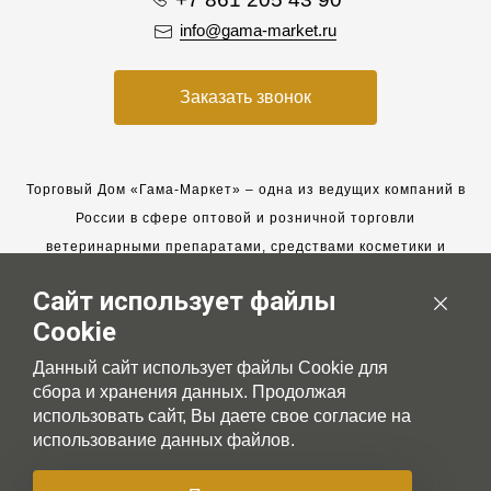
info@gama-market.ru
Заказать звонок
Торговый Дом «Гама-Маркет» – одна из ведущих компаний в
России в сфере оптовой и розничной торговли
ветеринарными препаратами, средствами косметики и
гигиены для животных.
Сайт использует файлы
Мы работаем с 2005 года. Мы приглашаем к сотрудничеству
Cookie
новых клиентов и всегда рассчитываем на взаимовыгодные,
долгосрочные партнерские отношения.
Данный сайт использует файлы Cookie для
сбора и хранения данных. Продолжая
использовать сайт, Вы даете свое согласие на
использование данных файлов.
© 2007-2026 Gama-market LTD