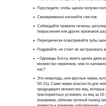
Проследите, чтобы щенок получил пол
Своевременно изгоняйте глистов.
Соблюдайте правила гигиены; регулярн
покраснения или других признаков ра
Периодически осматривайте зубы щен
Подумайте, не стоит ли застраховать
• Однажды Босса, моего щенка джек-ра
множество червячков, чем-то напомина
нас?
Это нематоды, или круглые черви, кот
50–51). Сами черви опасности для че
продуцируют множество яиц, которые 
благоприятных условиях, из яиц за 10
(например, облизав грязный палец) про
привести к тяжелому заболеванию — си