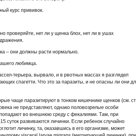
ный курс прививок.
о проверяйте, нет ли у щенка блох, нет ли в ушах
здражения.
ка – они должны расти нормально.
 вашего любимца.
ссел-терьера, вырвало, и в рвотных массах я разглядел
ющих спагетти. Что это за паразиты, и не опасны ли они д
орые чаще паразитируют в тонком кишечнике щенков (см. ст
ловека не представляют, однако половозрелые особи
попадают во внешнюю среду с фекалиями. Там, при
–15 суток развиваются личинки. Если ребенок случайно
глотит личинку, та, оказавшись в его организме, может
ндрому visceral larvae migrans (мигрирующей личинки), пр