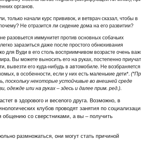
енних органов.
и, только начали курс прививок, и ветврач сказал, чтобы в
 почему? Не отразится ли сидение дома на его развитии?
 не разовьется иммунитет против основных собачьих
 легко заразиться даже после простого обнюхивания
ко для Вуди в его столь восприимчивом возрасте очень важ
ра. Вы можете выносить его на руках, постепенно приучат
ти, вывезти его куда-нибудь в автомобиле. Не возбраняется
омых, в особенности, если у них есть маленькие дети*.
(*П
, поскольку некоторые устойчивые во внешней среде
, одежде или на руках – здесь и далее прим. ред.)
.
стет в здорового и веселого друга. Возможно, в
инологических клубов проводят занятия по социализац
я общению со сверстниками, а вы – получить
ольно размножаться, они могут стать причиной