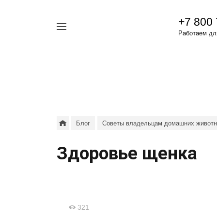
+7 800
Например,
Работаем для
гамавит
Найти
везде
Блог
Советы владельцам домашних живот
Здоровье щенка
321