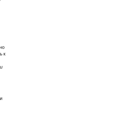
но
ь к
ри
ии