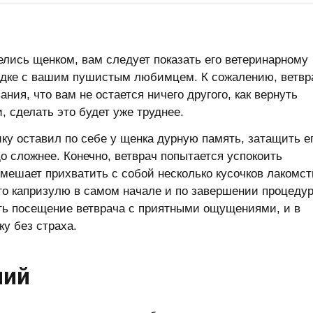
велись щенком, вам следует показать его ветеринарному
порядке с вашим пушистым любимцем. К сожалению, ветвр
ния, что вам не остается ничего другого, как вернуть
 сделать это будет уже труднее.
ку оставил по себе у щенка дурную память, затащить е
о сложнее. Конечно, ветврач попытается успокоить
омешает прихватить с собой несколько кусочков лакомст
го капризулю в самом начале и по завершении процеду
ать посещение ветврача с приятными ощущениями, и в
ку без страха.
ний