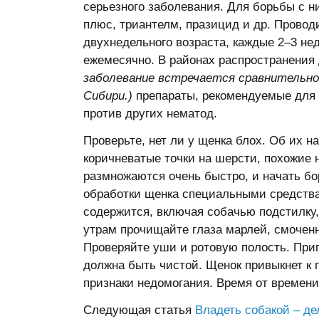
серьезного заболевания. Для борьбы с н
плюс, триантелм, празицид и др. Провод
двухнедельного возраста, каждые 2–3 нед
ежемесячно. В районах распространения
заболевание встречается сравнительно р
Сибири.)
препараты, рекомендуемые для 
против других нематод.
Проверьте, нет ли у щенка блох. Об их н
коричневатые точки на шерсти, похожие 
размножаются очень быстро, и начать б
обработки щенка специальными средства
содержится, включая собачью подстилку,
утрам прочищайте глаза марлей, смочен
Проверяйте уши и ротовую полость. При
должна быть чистой. Щенок привыкнет к
признаки недомогания. Время от времени
Следующая статья
Владеть собакой – де