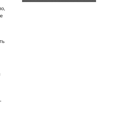
ло,
ые
ть
и
,