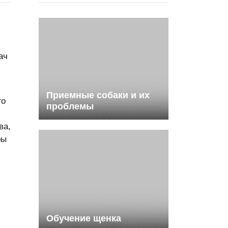
ач
Приемные собаки и их
го
проблемы
ва,
ры
Обучение щенка