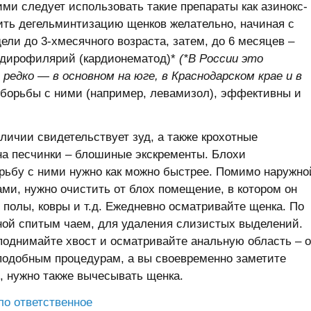
ими следует использовать такие препараты как азинокс-
ить дегельминтизацию щенков желательно, начиная с
ели до 3-хмесячного возраста, затем, до 6 месяцев –
 дирофилярий (кардионематод)*
(*В России это
едко — в основном на юге, в Краснодарском крае и в
борьбы с ними (например, левамизол), эффективны и
аличии свидетельствует зуд, а также крохотные
на песчинки – блошиные экскременты. Блохи
орьбу с ними нужно как можно быстрее. Помимо наружно
ми, нужно очистить от блох помещение, в котором он
 полы, ковры и т.д. Ежедневно осматривайте щенка. По
ной спитым чаем, для удаления слизистых выделений.
поднимайте хвост и осматривайте анальную область – 
 подобным процедурам, а вы своевременно заметите
, нужно также вычесывать щенка.
ло ответственное