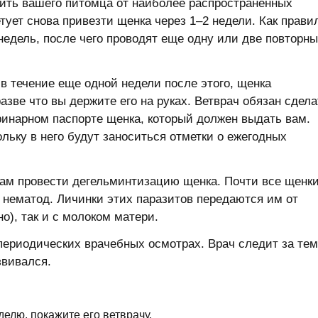
вить вашего питомца от наиболее распространенных
ует снова привезти щенка через 1–2 недели. Как прави
недель, после чего проводят еще одну или две повторн
 в течение еще одной недели после этого, щенка
азве что вы держите его на руках. Ветврач обязан сдела
ринарном паспорте щенка, который должен выдать вам.
льку в него будут заноситься отметки о ежегодных
вам провести дегельминтизацию щенка. Почти все щенк
 нематод. Личинки этих паразитов передаются им от
о), так и с молоком матери.
периодических врачебных осмотрах. Врач следит за тем
звивался.
делю, покажите его ветврачу.