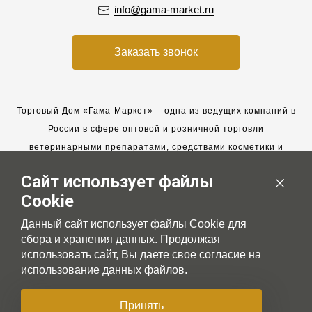
info@gama-market.ru
Заказать звонок
Торговый Дом «Гама-Маркет» – одна из ведущих компаний в
России в сфере оптовой и розничной торговли
ветеринарными препаратами, средствами косметики и
гигиены для животных.
Сайт использует файлы
Мы работаем с 2005 года. Мы приглашаем к сотрудничеству
Cookie
новых клиентов и всегда рассчитываем на взаимовыгодные,
долгосрочные партнерские отношения.
Данный сайт использует файлы Cookie для
сбора и хранения данных. Продолжая
использовать сайт, Вы даете свое согласие на
использование данных файлов.
© 2007-2026 Gama-market LTD
Принять