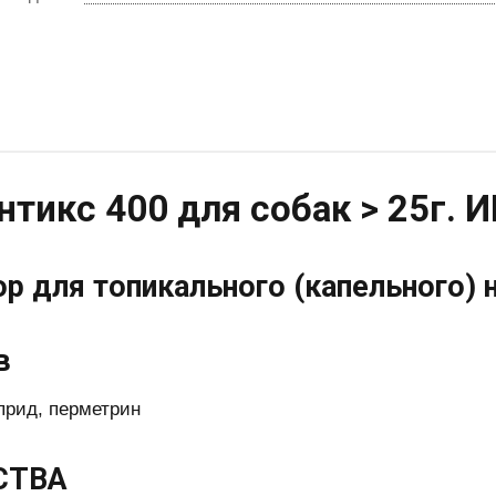
нтикс 400 для собак > 25г.
р для топикального (капельного) 
в
рид, перметрин
СТВА