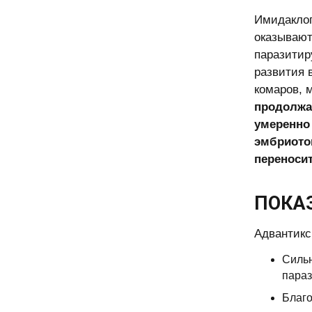
Имидаклоп
оказывают
паразитир
развития 
комаров, 
продолжае
умеренно
эмбриоток
переносит
ПОКА
Адвантикс
Сильн
параз
Благо