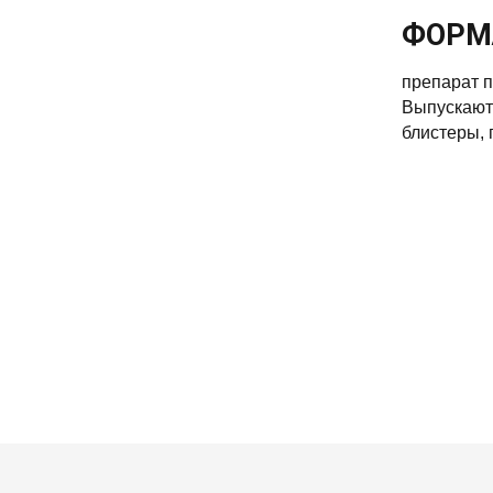
ФОРМ
пpeпapaт п
Bыпуcкaют 
блиcтepы, 