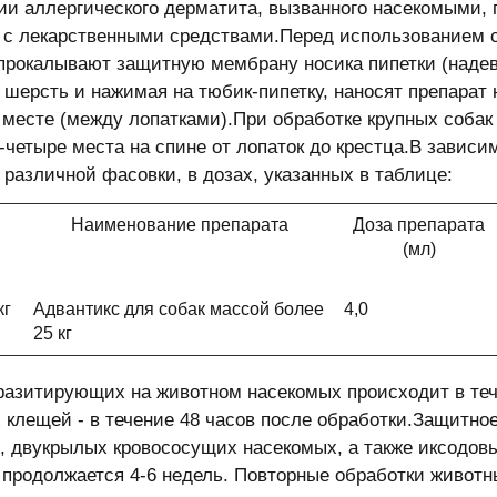
ии аллергического дерматита, вызванного насекомыми, 
 с лекарственными средствами.Перед использованием 
 прокалывают защитную мембрану носика пипетки (надев
 шерсть и нажимая на тюбик-пипетку, наносят препарат
месте (между лопатками).При обработке крупных собак
и-четыре места на спине от лопаток до крестца.В завис
 различной фасовки, в дозах, указанных в таблице:
Наименование препарата
Доза препарата
(мл)
кг
Адвантикс для собак массой более
4,0
25 кг
разитирующих на животном насекомых происходит в тече
 клещей - в течение 48 часов после обработки.Защитное
, двукрылых кровососущих насекомых, а также иксодов
 продолжается 4-6 недель. Повторные обработки животны