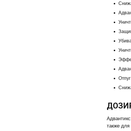
Снижа
Адван
Уничт
Защищ
Убива
Уничт
Эффе
Адван
Отпуг
Сниж
ДОЗИ
Адвантикс
также для