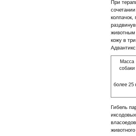
При терап
сочетании
колпачок,
раздвинув
животным 
кожу в тр
Адвантикс
Масса
собаки
более 25 
Гибель па
иксодовых
власоедов
животного