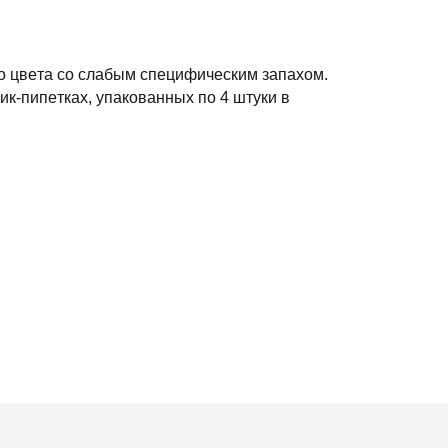
o цвeтa co cлaбым cпeцифичecким зaпaxoм.
к-пипeткax, упaкoвaнныx пo 4 штуки в