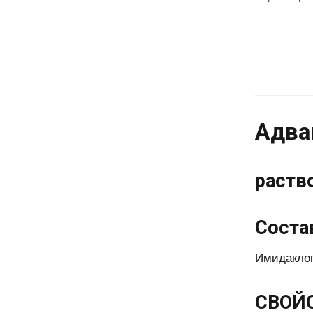
Адва
раство
Соста
Имидаклоп
СВОЙ