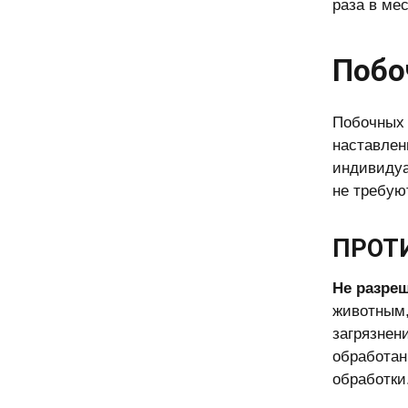
раза в ме
Побо
Побочных 
наставлен
индивидуа
не требую
ПРОТ
Не разре
животным,
загрязнен
обработан
обработки