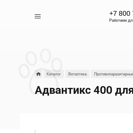
+7 800
Например,
Работаем для
гамавит
Найти
везде
Каталог
Ветаптека
Противопаразитарны
Адвантикс 400 для 