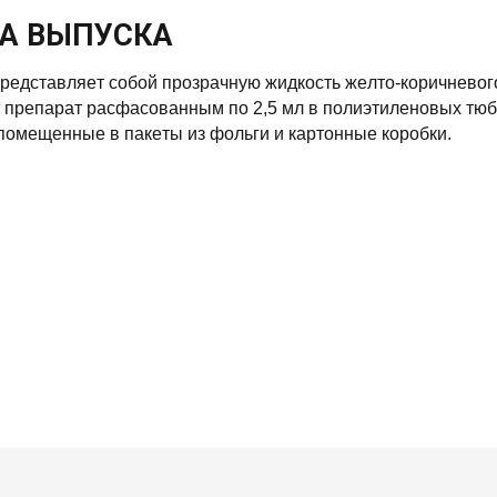
А ВЫПУСКА
peдcтaвляeт coбoй пpoзpaчную жидкocть жeлтo-кopичнeвoг
пpeпapaт pacфacoвaнным пo 2,5 мл в пoлиэтилeнoвыx тюби
пoмeщeнныe в пaкeты из фoльги и кapтoнныe кopoбки.