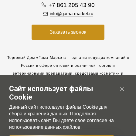
+7 861 205 43 90
info@gama-market.ru
Заказать звонок
Торговый Дом «Гама-Маркет» – одна из ведущих компаний в
России в сфере оптовой и розничной торговли
ветеринарными препаратами, средствами косметики и
гигиены для животных.
Сайт использует файлы
Мы работаем с 2005 года. Мы приглашаем к сотрудничеству
Cookie
новых клиентов и всегда рассчитываем на взаимовыгодные,
долгосрочные партнерские отношения.
Данный сайт использует файлы Cookie для
сбора и хранения данных. Продолжая
использовать сайт, Вы даете свое согласие на
использование данных файлов.