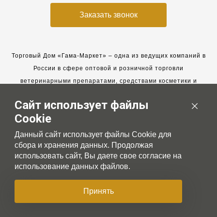
Заказать звонок
Торговый Дом «Гама-Маркет» – одна из ведущих компаний в
России в сфере оптовой и розничной торговли
ветеринарными препаратами, средствами косметики и
гигиены для животных.
Сайт использует файлы
Мы работаем с 2005 года. Мы приглашаем к сотрудничеству
Cookie
новых клиентов и всегда рассчитываем на взаимовыгодные,
долгосрочные партнерские отношения.
Данный сайт использует файлы Cookie для
сбора и хранения данных. Продолжая
использовать сайт, Вы даете свое согласие на
использование данных файлов.
© 2007-2026 Gama-market LTD
Принять