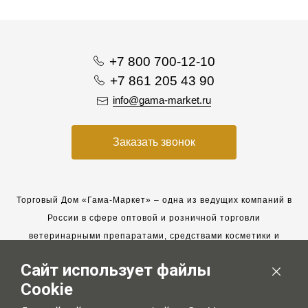
+7 800 700-12-10
+7 861 205 43 90
info@gama-market.ru
Заказать звонок
Торговый Дом «Гама-Маркет» – одна из ведущих компаний в
России в сфере оптовой и розничной торговли
ветеринарными препаратами, средствами косметики и
гигиены для животных.
Сайт использует файлы
Мы работаем с 2005 года. Мы приглашаем к сотрудничеству
Cookie
новых клиентов и всегда рассчитываем на взаимовыгодные,
долгосрочные партнерские отношения.