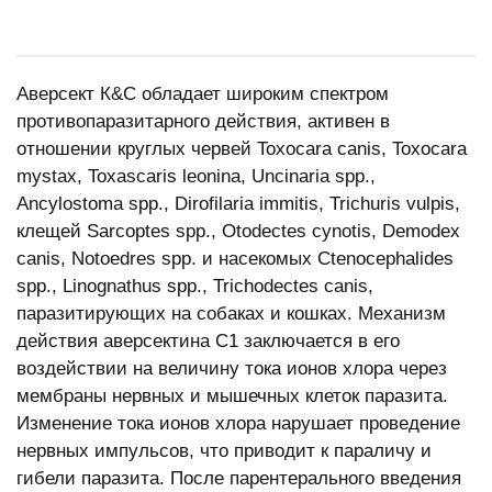
Аверсект К&С обладает широким спектром
противопаразитарного действия, активен в
отношении круглых червей Toxocara canis, Toxocara
mystax, Toxascaris leonina, Uncinaria spp.,
Ancylostoma spp., Dirofilaria immitis, Trichuris vulpis,
клещей Sarcoptes spp., Otodectes cynotis, Demodex
canis, Notoedres spp. и насекомых Ctenocephalides
spp., Linognathus spp., Trichodectes canis,
паразитирующих на собаках и кошках. Механизм
действия аверсектина С1 заключается в его
воздействии на величину тока ионов хлора через
мембраны нервных и мышечных клеток паразита.
Изменение тока ионов хлора нарушает проведение
нервных импульсов, что приводит к параличу и
гибели паразита. После парентерального введения