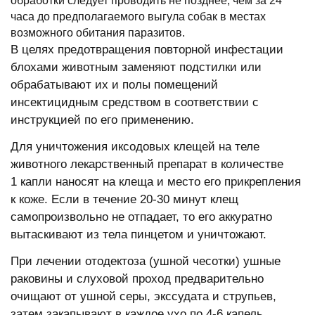
обработки следует проводить не позднее, чем за 24
часа до предполагаемого выгула собак в местах
возможного обитания паразитов.
В целях предотвращения повторной инфестации
блохами животным заменяют подстилки или
обрабатывают их и полы помещений
инсектицидным средством в соответствии с
инструкцией по его применению.
Для уничтожения иксодовых клещей на теле
животного лекарственный препарат в количестве
1 капли наносят на клеща и место его прикрепления
к коже. Если в течение 20-30 минут клещ
самопроизвольно не отпадает, то его аккуратно
вытаскивают из тела пинцетом и уничтожают.
При лечении отодектоза (ушной чесотки) ушные
раковины и слуховой проход предварительно
очищают от ушной серы, экссудата и струпьев,
затем закапывают в каждое ухо по 4-6 капель