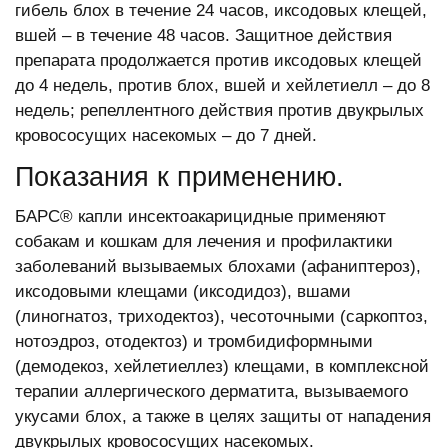
гибель блох в течение 24 часов, иксодовых клещей,
вшей – в течение 48 часов. Защитное действия
препарата продолжается против иксодовых клещей
до 4 недель, против блох, вшей и хейлетиелл – до 8
недель; репеллентного действия против двукрылых
кровососущих насекомых – до 7 дней.
Показания к применению.
БАРС® капли инсектоакарицидные применяют
собакам и кошкам для лечения и профилактики
заболеваний вызываемых блохами (афаниптероз),
иксодовыми клещами (иксодидоз), вшами
(линогнатоз, триходектоз), чесоточными (саркоптоз,
нотоэдроз, отодектоз) и тромбидиформными
(демодекоз, хейлетиеллез) клещами, в комплексной
терапии аллергического дерматита, вызываемого
укусами блох, а также в целях защиты от нападения
двукрылых кровососущих насекомых.