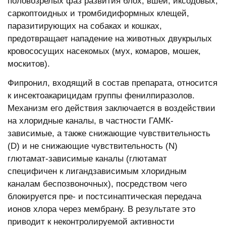
половозрелых фаз развития блох, вшей, иксодовых,
саркоптоидных и тромбидиформных клещей,
паразитирующих на собаках и кошках,
предотвращает нападение на животных двукрылых
кровососущих насекомых (мух, комаров, мошек,
москитов).
Фипронил, входящий в состав препарата, относится
к инсектоакарицидам группы фенилпиразолов.
Механизм его действия заключается в воздействии
на хлоридные каналы, в частности ГАМК-
зависимые, а также снижающие чувствительность
(D) и не снижающие чувствительность (N)
глютамат-зависимые каналы (глютамат
специфичен к лигандзависимым хлоридным
каналам беспозвоночных), посредством чего
блокируется пре- и постсинаптическая передача
ионов хлора через мембрану. В результате это
приводит к неконтролируемой активности