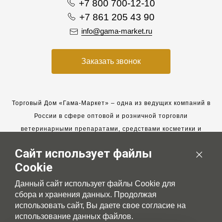
+7 800 700-12-10
+7 861 205 43 90
info@gama-market.ru
Заказать звонок
Торговый Дом «Гама-Маркет» – одна из ведущих компаний в
России в сфере оптовой и розничной торговли
ветеринарными препаратами, средствами косметики и
гигиены для животных.
Сайт использует файлы
Мы работаем с 2005 года. Мы приглашаем к сотрудничеству
Cookie
новых клиентов и всегда рассчитываем на взаимовыгодные,
долгосрочные партнерские отношения.
Данный сайт использует файлы Cookie для
сбора и хранения данных. Продолжая
использовать сайт, Вы даете свое согласие на
использование данных файлов.