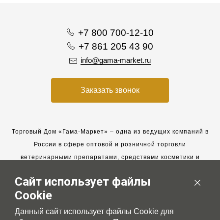
+7 800 700-12-10
+7 861 205 43 90
info@gama-market.ru
Заказать звонок
Торговый Дом «Гама-Маркет» – одна из ведущих компаний в
России в сфере оптовой и розничной торговли
ветеринарными препаратами, средствами косметики и
гигиены для животных.
Сайт использует файлы
Мы работаем с 2005 года. Мы приглашаем к сотрудничеству
Cookie
новых клиентов и всегда рассчитываем на взаимовыгодные,
долгосрочные партнерские отношения.
Данный сайт использует файлы Cookie для