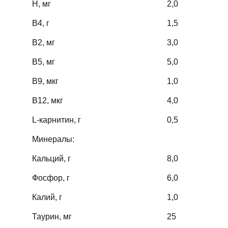
Н, мг
2,0
В4, г
1,5
В2, мг
3,0
В5, мг
5,0
В9, мкг
1,0
В12, мкг
4,0
L-карнитин, г
0,5
Минералы:
Кальций, г
8,0
Фосфор, г
6,0
Калий, г
1,0
Таурин, мг
25