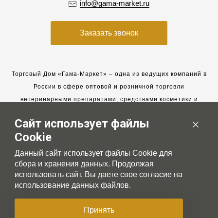
info@gama-market.ru
Заказать звонок
Торговый Дом «Гама-Маркет» – одна из ведущих компаний в
России в сфере оптовой и розничной торговли
ветеринарными препаратами, средствами косметики и
гигиены для животных.
Сайт использует файлы
Мы работаем с 2005 года. Мы приглашаем к сотрудничеству
Cookie
новых клиентов и всегда рассчитываем на взаимовыгодные,
долгосрочные партнерские отношения.
Данный сайт использует файлы Cookie для
сбора и хранения данных. Продолжая
использовать сайт, Вы даете свое согласие на
использование данных файлов.
© 2007-2026 Gama-market LTD
Принять