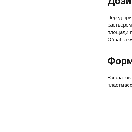
Дози
Перед при
раствором
площади п
Обработку 
Форм
Расфасова
пластмасс