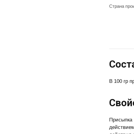
Страна про
Сост
В 100 гр п
Свой
Присыпка
действием