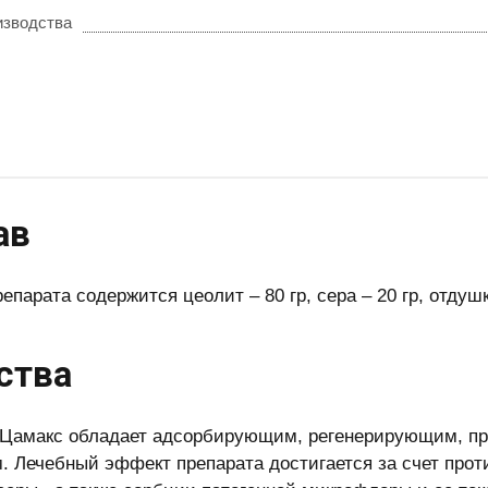
изводства
ав
репарата содержится цеолит – 80 гр, сера – 20 гр, отду
ства
 Цамакс обладает адсорбирующим, регенерирующим, п
. Лечебный эффект препарата достигается за счет прот