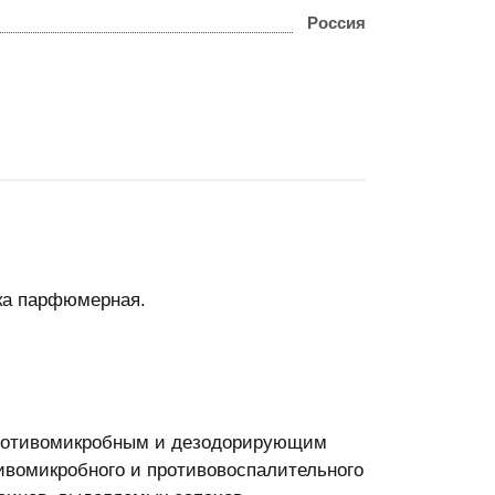
Россия
шка парфюмерная.
ротивомикробным и дезодорирующим
ивомикробного и противовоспалительного