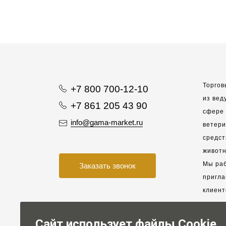
Торгов
+7 800 700-12-10
из вед
+7 861 205 43 90
сфере 
info@gama-market.ru
ветер
средст
животн
Мы раб
Заказать звонок
пригла
клиент
взаимо
партне
Сайт использует файлы Cookie