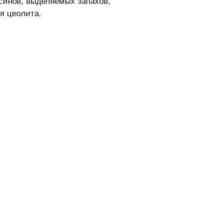
ксинов, выделяемых запахов,
я цеолита.