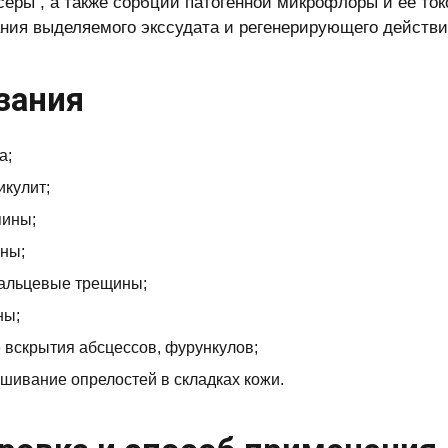
серы , а также сорбции патогенной микрофлоры и ее то
ния выделяемого экссудата и регенерирующего действи
зания
а;
кулит;
пины;
ны;
альцевые трещины;
ны;
 вскрытия абсцессов, фурункулов;
шивание опрелостей в складках кожи.