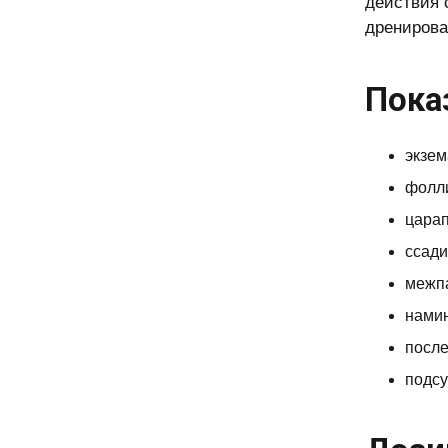
действия 
дренирова
Пока
экзем
фолли
цара
ссади
межп
нами
после
подсу